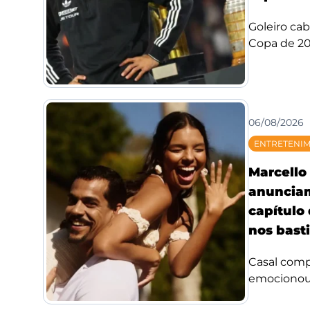
Goleiro ca
Copa de 20
06/08/2026
ENTRETENI
Marcello 
anuncia
capítulo
nos bast
Casal compa
emocionou f