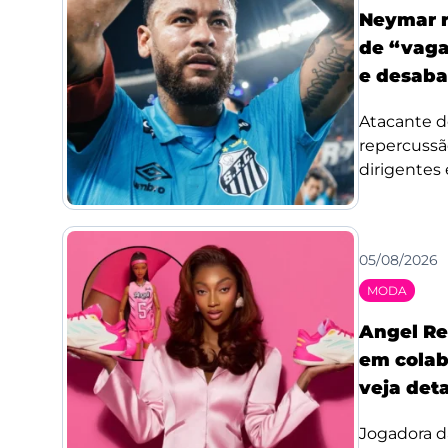
Neymar r
de “vaga
e desaba
Atacante d
repercussã
dirigentes 
05/08/2026
MODA
Angel Re
em colab
veja det
Jogadora d