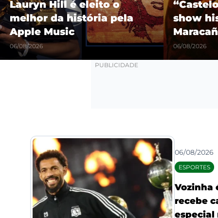
Lauryn Hill é eleito o
“Castel
melhor da história pela
show hi
Apple Music
Maracañ
06/08/2026
06/08/2026
06/08/2026
ESPORTES
Vozinha 
recebe c
especial 