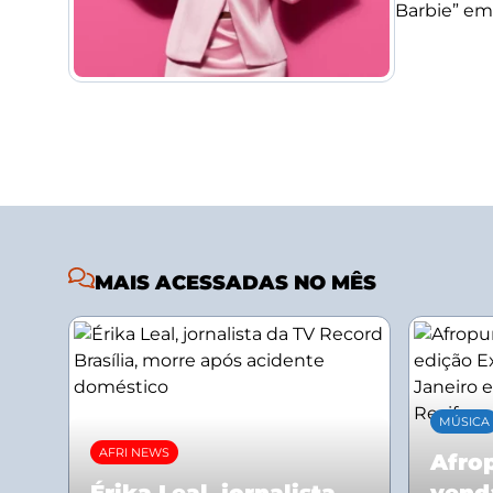
Barbie” em
MAIS ACESSADAS NO MÊS
MÚSICA
AFRI NEWS
Afrop
Érika Leal, jornalista
vend