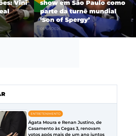
es: Vini
show em São Paulo como
eal
parte da turnê mundial
‘Son of Spergy’
05/08/2026
AR
ENTRETENIMENTO
Ágata Moura e Renan Justino, de
Casamento às Cegas 3, renovam
votos após mais de um ano juntos