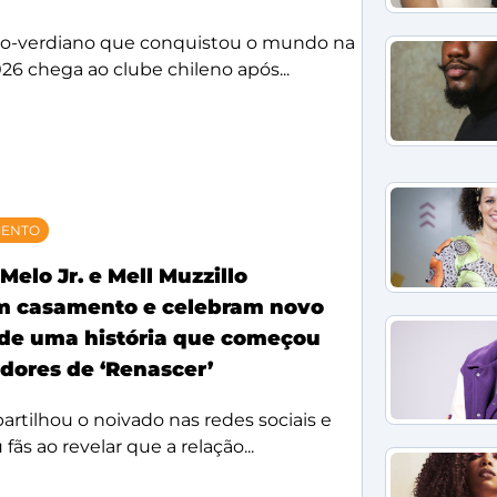
bo-verdiano que conquistou o mundo na
26 chega ao clube chileno após...
MENTO
Melo Jr. e Mell Muzzillo
m casamento e celebram novo
 de uma história que começou
idores de ‘Renascer’
rtilhou o noivado nas redes sociais e
ãs ao revelar que a relação...