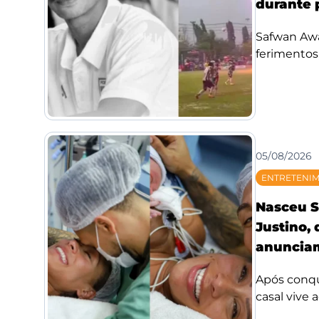
durante 
Safwan Awae
ferimentos;
05/08/2026
ENTRETENI
Nasceu S
Justino,
anunciam
Após conqui
casal vive 