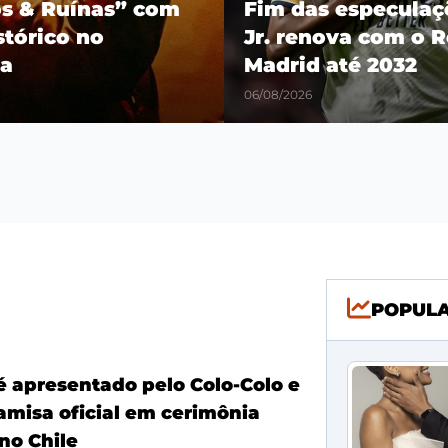
os & Ruínas” com
Fim das especulaçõ
stórico no
Jr. renova com o R
a
Madrid até 2032
06/08/2026
POPUL
é apresentado pelo Colo-Colo e
amisa oficial em cerimônia
no Chile