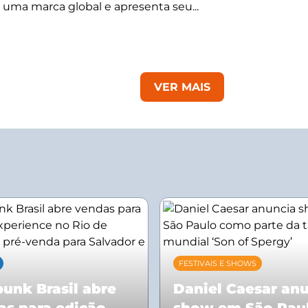
 uma marca global e apresenta seu...
VER MAIS
FESTIVAIS E SHOWS
unk Brasil abre
Daniel Caesar an
as para edição
show em São Pau