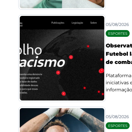
05/08/2026
ESPORTES
Observat
Futebol l
de comba
Plataforma 
iniciativas
informação 
05/08/2026
ESPORTES