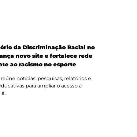
ório da Discriminação Racial no
ança novo site e fortalece rede
te ao racismo no esporte
reúne notícias, pesquisas, relatórios e
 educativas para ampliar o acesso à
e...