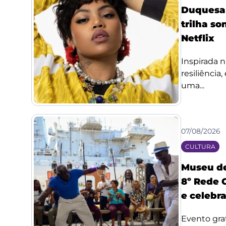
Duquesa l
trilha so
Netflix
Inspirada n
resiliência
uma...
07/08/2026
CULTURA
Museu de
8º Rede 
e celebr
Evento grat