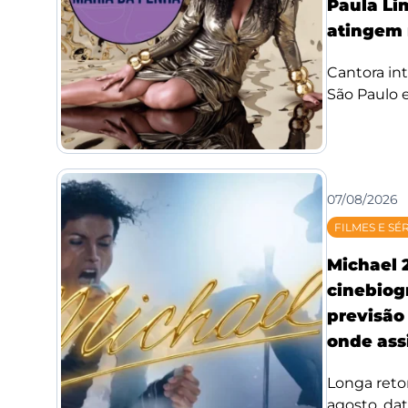
Paula Li
atingem 
Cantora int
São Paulo e
07/08/2026
FILMES E SÉ
Michael 
cinebiog
previsão 
onde assi
Longa reto
agosto, da