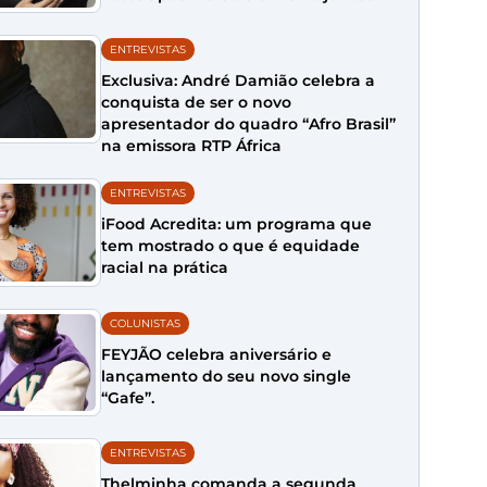
ENTREVISTAS
Exclusiva: André Damião celebra a
conquista de ser o novo
apresentador do quadro “Afro Brasil”
na emissora RTP África
ENTREVISTAS
iFood Acredita: um programa que
tem mostrado o que é equidade
racial na prática
COLUNISTAS
FEYJÃO celebra aniversário e
lançamento do seu novo single
“Gafe”.
ENTREVISTAS
Thelminha comanda a segunda