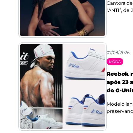
Cantora de
“ANTI”, de 
07/08/2026
MODA
Reebok r
após 23 a
do G-Uni
Modelo lan
preservando