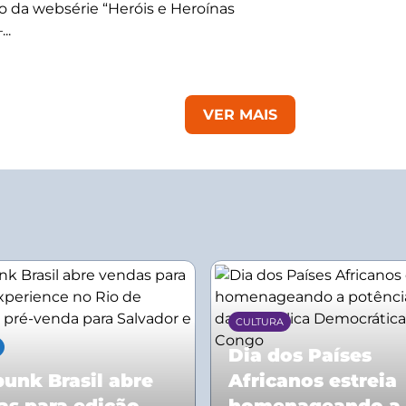
 da websérie “Heróis e Heroínas
..
VER MAIS
CULTURA
Dia dos Países
unk Brasil abre
Africanos estreia
as para edição
homenageando a