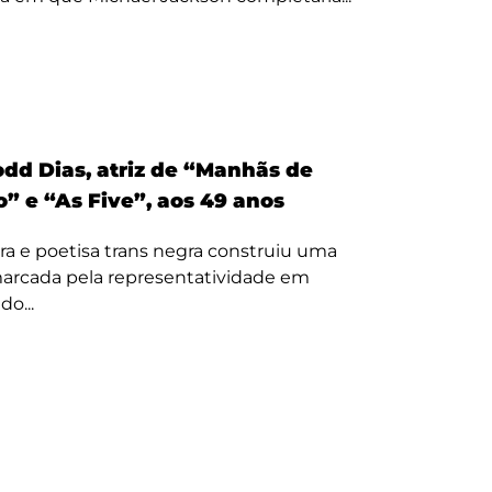
odd Dias, atriz de “Manhãs de
” e “As Five”, aos 49 anos
ora e poetisa trans negra construiu uma
 marcada pela representatividade em
o...