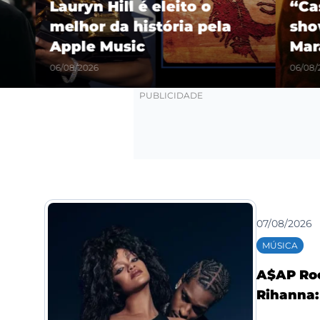
Lauryn Hill é eleito o
“Castel
melhor da história pela
show hi
Apple Music
Maracañ
06/08/2026
06/08/2026
07/08/2026
MÚSICA
A$AP Roc
Rihanna: