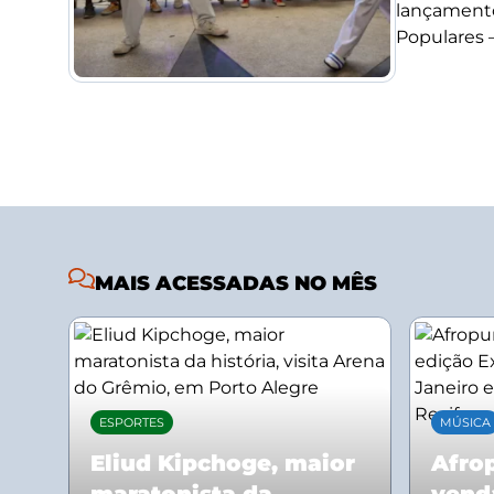
lançamento
Populares –.
MAIS ACESSADAS NO MÊS
ESPORTES
MÚSICA
Eliud Kipchoge, maior
Afrop
maratonista da
vend