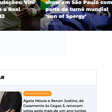
es: Vini
show em São Paulo como
eal
parte da turnê mundial
‘Son of Spergy’
05/08/2026
AR
ENTRETENIMENTO
Ágata Moura e Renan Justino, de
Casamento às Cegas 3, renovam
votos após mais de um ano juntos