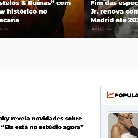
os & Ruínas” com
Fim das especulaçõ
stórico no
Jr. renova com o R
a
Madrid até 2032
06/08/2026
POPUL
ky revela novidades sobre
 “Ela está no estúdio agora”