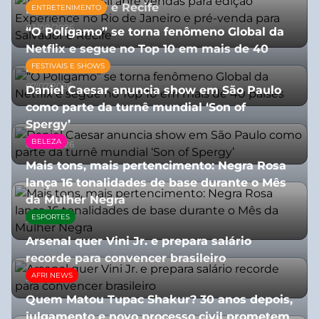
para Salvador e Recife
ENTRETENIMENTO
03/08/2026
“O Polígamo” se torna fenômeno Global da
Netflix e segue no Top 10 em mais de 40
países
FESTIVAIS E SHOWS
07/07/2026
Daniel Caesar anuncia show em São Paulo
como parte da turnê mundial ‘Son of
Spergy’
BELEZA
05/08/2026
Mais tons, mais pertencimento: Negra Rosa
lança 16 tonalidades de base durante o Mês
da Mulher Negra
ESPORTES
28/07/2026
Arsenal quer Vini Jr. e prepara salário
recorde para convencer brasileiro
AFRI NEWS
27/07/2026
Quem Matou Tupac Shakur? 30 anos depois,
julgamento e novo processo civil prometem