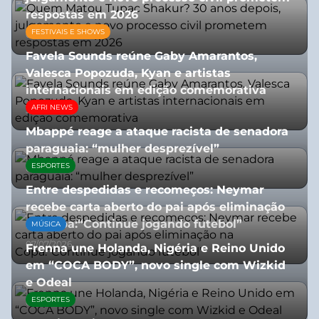
respostas em 2026
FESTIVAIS E SHOWS
05/08/2026
Favela Sounds reúne Gaby Amarantos,
Valesca Popozuda, Kyan e artistas
internacionais em edição comemorativa
AFRI NEWS
31/07/2026
Mbappé reage a ataque racista de senadora
paraguaia: “mulher desprezível”
ESPORTES
07/07/2026
Entre despedidas e recomeços: Neymar
recebe carta aberto do pai após eliminação
na Copa:“Continue jogando futebol”
MÚSICA
07/07/2026
Frenna une Holanda, Nigéria e Reino Unido
em “COCA BODY”, novo single com Wizkid
e Odeal
ESPORTES
07/07/2026