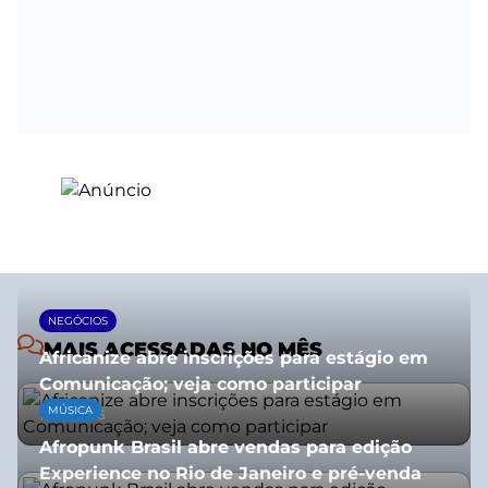
NEGÓCIOS
MAIS ACESSADAS NO MÊS
Africanize abre inscrições para estágio em
Comunicação; veja como participar
MÚSICA
13/01/2026
Afropunk Brasil abre vendas para edição
Experience no Rio de Janeiro e pré-venda