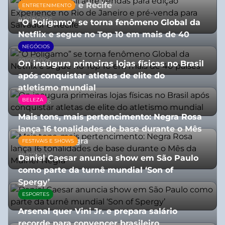
para Salvador e Recife
ENTRETENIMENTO
03/08/2026
“O Polígamo” se torna fenômeno Global da
Netflix e segue no Top 10 em mais de 40
países
NEGÓCIOS
07/07/2026
On inaugura primeiras lojas físicas no Brasil
após conquistar atletas de elite do
atletismo mundial
BELEZA
07/07/2026
Mais tons, mais pertencimento: Negra Rosa
lança 16 tonalidades de base durante o Mês
da Mulher Negra
FESTIVAIS E SHOWS
28/07/2026
Daniel Caesar anuncia show em São Paulo
como parte da turnê mundial ‘Son of
Spergy’
ESPORTES
05/08/2026
Arsenal quer Vini Jr. e prepara salário
recorde para convencer brasileiro