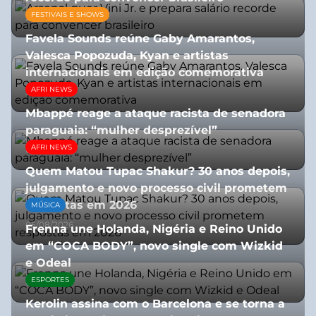
FESTIVAIS E SHOWS
27/07/2026
Favela Sounds reúne Gaby Amarantos,
Valesca Popozuda, Kyan e artistas
internacionais em edição comemorativa
AFRI NEWS
31/07/2026
Mbappé reage a ataque racista de senadora
paraguaia: “mulher desprezível”
AFRI NEWS
07/07/2026
Quem Matou Tupac Shakur? 30 anos depois,
julgamento e novo processo civil prometem
respostas em 2026
MÚSICA
05/08/2026
Frenna une Holanda, Nigéria e Reino Unido
em “COCA BODY”, novo single com Wizkid
e Odeal
ESPORTES
07/07/2026
Kerolin assina com o Barcelona e se torna a