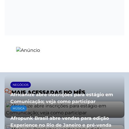
NEGÓCIOS
MAIS ACESSADAS NO MÊS
Africanize abre inscrições para estágio em
Comunicação; veja como participar
MÚSICA
13/01/2026
Afropunk Brasil abre vendas para edição
Experience no Rio de Janeiro e pré-venda