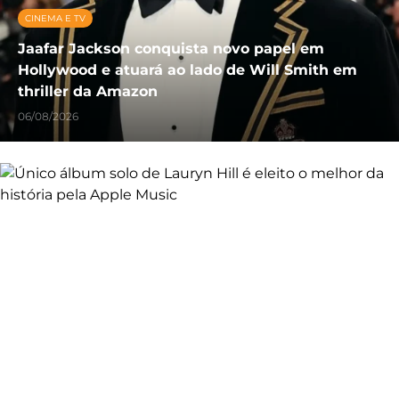
CINEMA E TV
Jaafar Jackson conquista novo papel em
Hollywood e atuará ao lado de Will Smith em
thriller da Amazon
06/08/2026