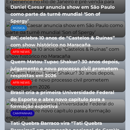
03/08/2026
Daniel Caesar anuncia show em São Paulo
como parte da turnê mundial ‘Son of
Spergy’
MÚSICA
05/08/2026
BK’ celebra 10 anos de “Castelos & Ruínas”
com show histórico no Maracaña
AFRI NEWS
06/08/2026
Quem Matou Tupac Shakur? 30 anos depois,
julgamento e novo processo civil prometem
respostas em 2026
AFRI NEWS
05/08/2026
Brasil cria a primeira Universidade Federal
do Esporte e abre novo capítulo para a
formação esportiva
CAMPANHAS
08/07/2026
Tati Quebra Barraco vira “Tati Quebra