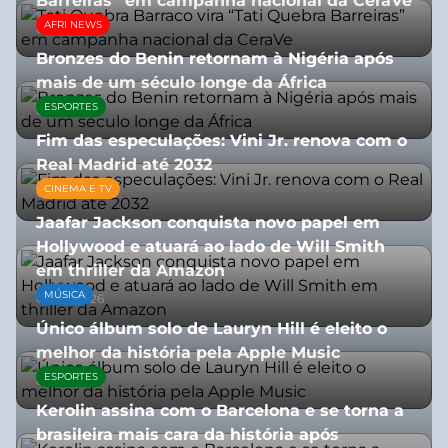
Barreiras” em campanha nacional da CeraVe
AFRI NEWS
08/07/2026
Bronzes do Benin retornam à Nigéria após
mais de um século longe da África
ESPORTES
08/07/2026
Fim das especulações: Vini Jr. renova com o
Real Madrid até 2032
CINEMA E TV
06/08/2026
Jaafar Jackson conquista novo papel em
Hollywood e atuará ao lado de Will Smith
em thriller da Amazon
MÚSICA
06/08/2026
Único álbum solo de Lauryn Hill é eleito o
melhor da história pela Apple Music
ESPORTES
06/08/2026
Kerolin assina com o Barcelona e se torna a
brasileira mais cara da história após