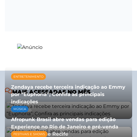
ENTRETENIMENTO
Zendaya recebe terceira indicação ao Emmy
MAIS ACESSADAS NO MÊS
por “Euphoria”; Confira as principais
indicações
MÚSICA
08/07/2026
Afropunk Brasil abre vendas para edição
Experience no Rio de Janeiro e pré-venda
para Salvador e Recife
FESTIVAIS E SHOWS