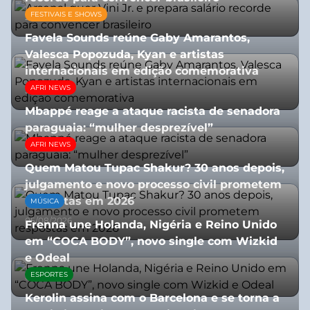
FESTIVAIS E SHOWS
27/07/2026
Favela Sounds reúne Gaby Amarantos,
Valesca Popozuda, Kyan e artistas
internacionais em edição comemorativa
AFRI NEWS
31/07/2026
Mbappé reage a ataque racista de senadora
paraguaia: “mulher desprezível”
AFRI NEWS
07/07/2026
Quem Matou Tupac Shakur? 30 anos depois,
julgamento e novo processo civil prometem
respostas em 2026
MÚSICA
05/08/2026
Frenna une Holanda, Nigéria e Reino Unido
em “COCA BODY”, novo single com Wizkid
e Odeal
ESPORTES
07/07/2026
Kerolin assina com o Barcelona e se torna a