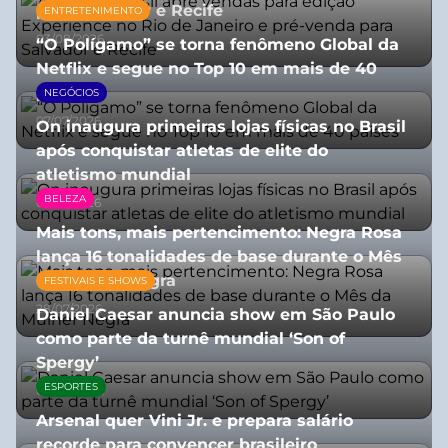
para Salvador e Recife
ENTRETENIMENTO
03/08/2026
“O Polígamo” se torna fenômeno Global da
Netflix e segue no Top 10 em mais de 40
países
NEGÓCIOS
07/07/2026
On inaugura primeiras lojas físicas no Brasil
após conquistar atletas de elite do
atletismo mundial
BELEZA
07/07/2026
Mais tons, mais pertencimento: Negra Rosa
lança 16 tonalidades de base durante o Mês
da Mulher Negra
FESTIVAIS E SHOWS
28/07/2026
Daniel Caesar anuncia show em São Paulo
como parte da turnê mundial ‘Son of
Spergy’
ESPORTES
05/08/2026
Arsenal quer Vini Jr. e prepara salário
recorde para convencer brasileiro