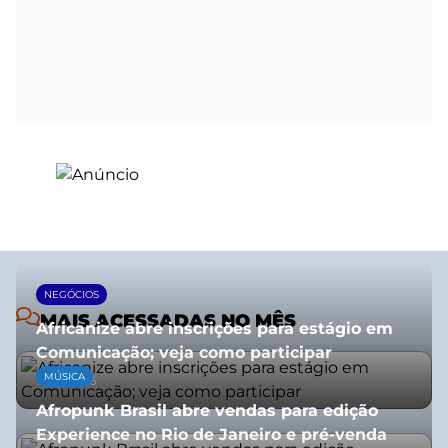
NEGÓCIOS
MAIS ACESSADAS NO MÊS
Africanize abre inscrições para estágio em
Comunicação; veja como participar
MÚSICA
13/01/2026
Afropunk Brasil abre vendas para edição
Experience no Rio de Janeiro e pré-venda