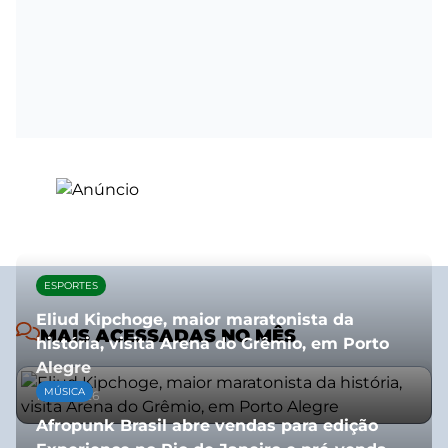
ESPORTES
Eliud Kipchoge, maior maratonista da
MAIS ACESSADAS NO MÊS
história, visita Arena do Grêmio, em Porto
Alegre
MÚSICA
10/07/2026
Afropunk Brasil abre vendas para edição