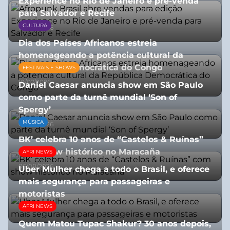
Experience no Rio de Janeiro e pré-venda
para Salvador e Recife
CULTURA
03/08/2026
Dia dos Países Africanos estreia
homenageando a potência cultural da
República Democrática do Congo
FESTIVAIS E SHOWS
10/07/2026
Daniel Caesar anuncia show em São Paulo
como parte da turnê mundial ‘Son of
Spergy’
MÚSICA
05/08/2026
BK’ celebra 10 anos de “Castelos & Ruínas”
com show histórico no Maracaña
AFRI NEWS
06/08/2026
Uber Mulher chega a todo o Brasil, e oferece
mais segurança para passageiras e
motoristas
AFRI NEWS
10/07/2026
Quem Matou Tupac Shakur? 30 anos depois,