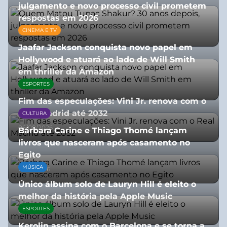
julgamento e novo processo civil prometem
respostas em 2026
CINEMA E TV
05/08/2026
Jaafar Jackson conquista novo papel em
Hollywood e atuará ao lado de Will Smith
em thriller da Amazon
ESPORTES
06/08/2026
Fim das especulações: Vini Jr. renova com o
Real Madrid até 2032
CULTURA
06/08/2026
Bárbara Carine e Thiago Thomé lançam
livros que nasceram após casamento no
Egito
MÚSICA
10/07/2026
Único álbum solo de Lauryn Hill é eleito o
melhor da história pela Apple Music
ESPORTES
06/08/2026
Kerolin assina com o Barcelona e se torna a