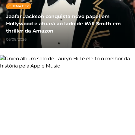
CINEMA E TV
Jaafar Jackson conquista novo papel em
Hollywood e atuará ao lado de Will Smith em
thriller da Amazon
06/08/2026