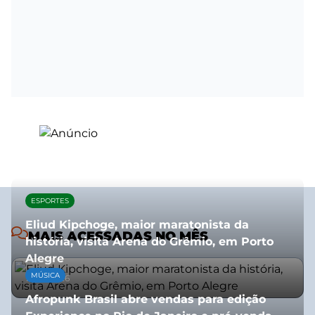
ESPORTES
Eliud Kipchoge, maior maratonista da
MAIS ACESSADAS NO MÊS
história, visita Arena do Grêmio, em Porto
Alegre
MÚSICA
10/07/2026
Afropunk Brasil abre vendas para edição