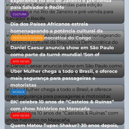
Experience no Rio de Janeiro e pré-venda
para Salvador e Recife
CULTURA
03/08/2026
Dia dos Países Africanos estreia
homenageando a potência cultural da
República Democrática do Congo
FESTIVAIS E SHOWS
10/07/2026
Daniel Caesar anuncia show em São Paulo
como parte da turnê mundial ‘Son of
Spergy’
AFRI NEWS
05/08/2026
Uber Mulher chega a todo o Brasil, e oferece
mais segurança para passageiras e
motoristas
MÚSICA
10/07/2026
BK’ celebra 10 anos de “Castelos & Ruínas”
com show histórico no Maracaña
AFRI NEWS
06/08/2026
Quem Matou Tupac Shakur? 30 anos depois,