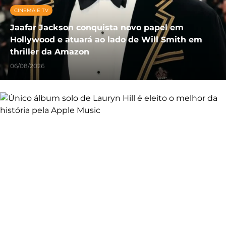
CINEMA E TV
Jaafar Jackson conquista novo papel em
Hollywood e atuará ao lado de Will Smith em
thriller da Amazon
06/08/2026