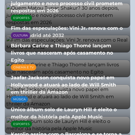
julgamento e novo processo civil prometem
respostas em 2026
ESPORTES
05/08/2026
Fim das especulações: Vini Jr. renova com o
Real Madrid até 2032
CULTURA
06/08/2026
Bárbara Carine e Thiago Thomé lançam
livros que nasceram após casamento no
Egito
CINEMA E TV
10/07/2026
Jaafar Jackson conquista novo papel em
Hollywood e atuará ao lado de Will Smith
em thriller da Amazon
MÚSICA
06/08/2026
Único álbum solo de Lauryn Hill é eleito o
melhor da história pela Apple Music
ESPORTES
06/08/2026
Kerolin assina com o Barcelona e se torna a