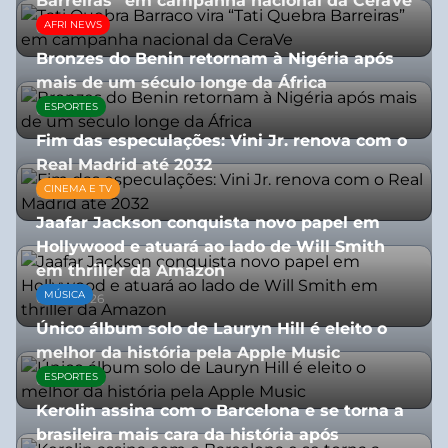
Barreiras” em campanha nacional da CeraVe
AFRI NEWS
08/07/2026
Bronzes do Benin retornam à Nigéria após
mais de um século longe da África
ESPORTES
08/07/2026
Fim das especulações: Vini Jr. renova com o
Real Madrid até 2032
CINEMA E TV
06/08/2026
Jaafar Jackson conquista novo papel em
Hollywood e atuará ao lado de Will Smith
em thriller da Amazon
MÚSICA
06/08/2026
Único álbum solo de Lauryn Hill é eleito o
melhor da história pela Apple Music
ESPORTES
06/08/2026
Kerolin assina com o Barcelona e se torna a
brasileira mais cara da história após