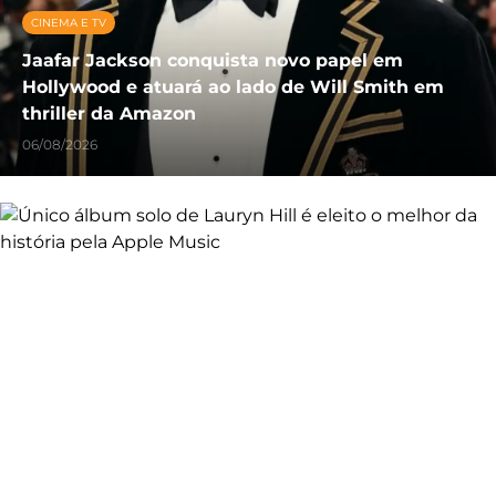
CINEMA E TV
Jaafar Jackson conquista novo papel em
Hollywood e atuará ao lado de Will Smith em
thriller da Amazon
06/08/2026