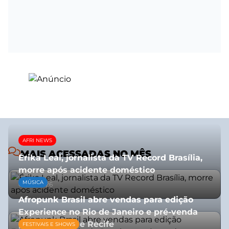
AFRI NEWS
MAIS ACESSADAS NO MÊS
Érika Leal, jornalista da TV Record Brasília,
morre após acidente doméstico
MÚSICA
08/07/2026
Afropunk Brasil abre vendas para edição
Experience no Rio de Janeiro e pré-venda
para Salvador e Recife
FESTIVAIS E SHOWS