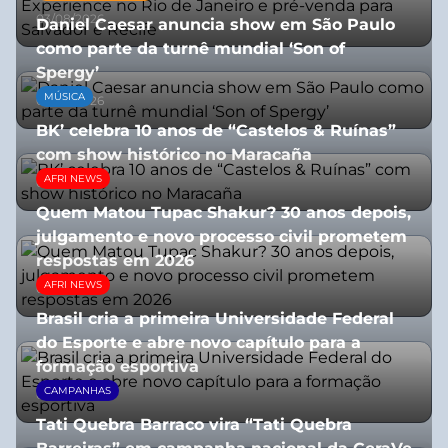
03/08/2026
Daniel Caesar anuncia show em São Paulo
como parte da turnê mundial ‘Son of
Spergy’
MÚSICA
05/08/2026
BK’ celebra 10 anos de “Castelos & Ruínas”
com show histórico no Maracaña
AFRI NEWS
06/08/2026
Quem Matou Tupac Shakur? 30 anos depois,
julgamento e novo processo civil prometem
respostas em 2026
AFRI NEWS
05/08/2026
Brasil cria a primeira Universidade Federal
do Esporte e abre novo capítulo para a
formação esportiva
CAMPANHAS
08/07/2026
Tati Quebra Barraco vira “Tati Quebra