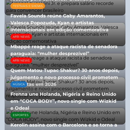
FESTIVAIS E SHOWS
27/07/2026
Favela Sounds reúne Gaby Amarantos,
Valesca Popozuda, Kyan e artistas
internacionais em edição comemorativa
AFRI NEWS
31/07/2026
Mbappé reage a ataque racista de senadora
paraguaia: “mulher desprezível”
AFRI NEWS
07/07/2026
Quem Matou Tupac Shakur? 30 anos depois,
julgamento e novo processo civil prometem
respostas em 2026
MÚSICA
05/08/2026
Frenna une Holanda, Nigéria e Reino Unido
em “COCA BODY”, novo single com Wizkid
e Odeal
ESPORTES
07/07/2026
Kerolin assina com o Barcelona e se torna a