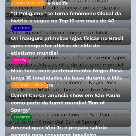
para Salvador e Recife
ENTRETENIMENTO
03/08/2026
“O Polígamo” se torna fenômeno Global da
Netflix e segue no Top 10 em mais de 40
países
NEGÓCIOS
07/07/2026
On inaugura primeiras lojas físicas no Brasil
após conquistar atletas de elite do
atletismo mundial
BELEZA
07/07/2026
Mais tons, mais pertencimento: Negra Rosa
lança 16 tonalidades de base durante o Mês
da Mulher Negra
FESTIVAIS E SHOWS
28/07/2026
Daniel Caesar anuncia show em São Paulo
como parte da turnê mundial ‘Son of
Spergy’
ESPORTES
05/08/2026
Arsenal quer Vini Jr. e prepara salário
recorde para convencer brasileiro