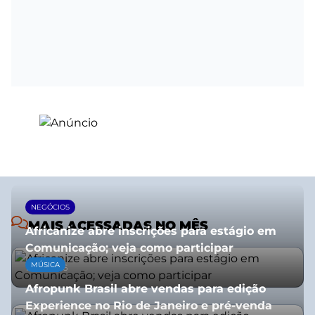
NEGÓCIOS
MAIS ACESSADAS NO MÊS
Africanize abre inscrições para estágio em
Comunicação; veja como participar
MÚSICA
13/01/2026
Afropunk Brasil abre vendas para edição
Experience no Rio de Janeiro e pré-venda