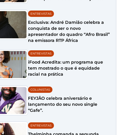
ENTREVISTAS
Exclusiva: André Damião celebra a
conquista de ser o novo
apresentador do quadro “Afro Brasil”
na emissora RTP África
ENTREVISTAS
iFood Acredita: um programa que
tem mostrado o que é equidade
racial na prática
COLUNISTAS
FEYJÃO celebra aniversário e
lançamento do seu novo single
“Gafe”.
ENTREVISTAS
Thelminha comanda a segunda