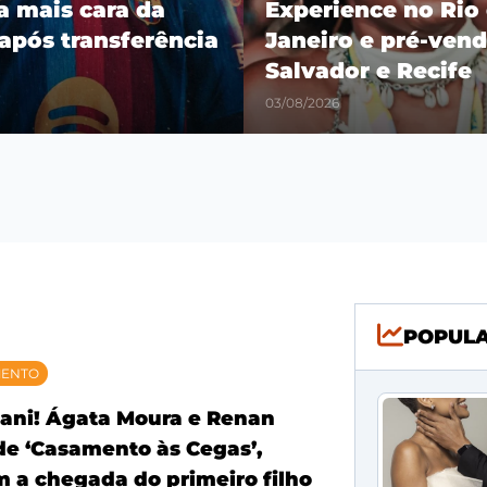
ra mais cara da
Experience no Rio
 após transferência
Janeiro e pré-vend
Salvador e Recife
03/08/2026
POPUL
MENTO
ani! Ágata Moura e Renan
 de ‘Casamento às Cegas’,
 a chegada do primeiro filho