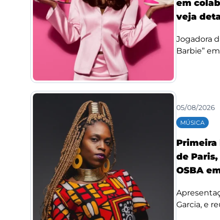
em colab
veja det
Jogadora d
Barbie” em
05/08/2026
MÚSICA
Primeira
de Paris,
OSBA em
Apresentaç
Garcia, e re