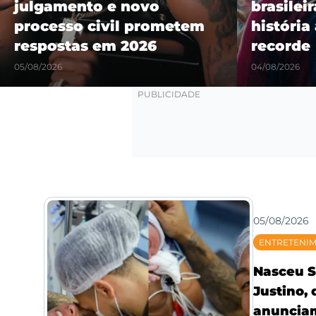
julgamento e novo
brasilei
processo civil prometem
história
respostas em 2026
recorde
05/08/2026
04/08/2026
05/08/2026
ENTRETENI
Nasceu S
Justino,
anunciam