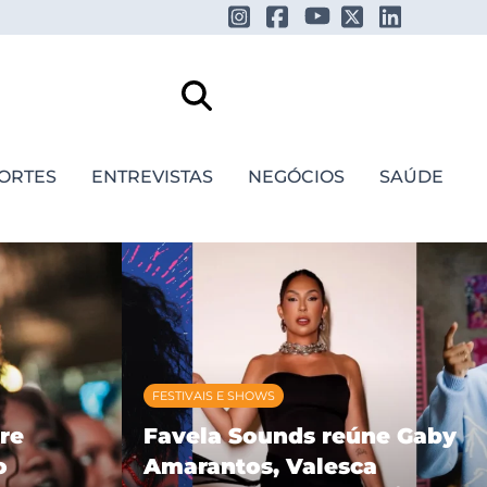
ORTES
ENTREVISTAS
NEGÓCIOS
SAÚDE
FESTIVAIS E SHOWS
re
Favela Sounds reúne Gaby
o
Amarantos, Valesca