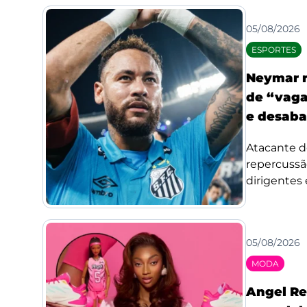
05/08/2026
ESPORTES
Neymar r
de “vaga
e desaba
Atacante d
repercussã
dirigentes 
05/08/2026
MODA
Angel Re