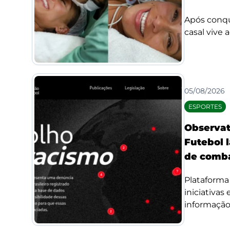
Após conqui
casal vive 
05/08/2026
ESPORTES
Observat
Futebol l
de comba
Plataforma 
iniciativas
informação 