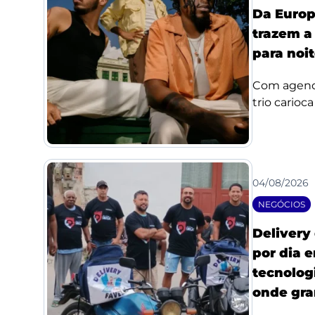
Da Europ
trazem a
para noi
Com agenda
trio carioc
04/08/2026
NEGÓCIOS
Delivery
por dia 
tecnologi
onde gra