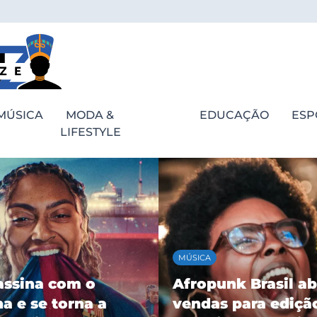
MÚSICA
MODA &
EDUCAÇÃO
ESP
LIFESTYLE
MÚSICA
assina com o
Afropunk Brasil ab
a e se torna a
vendas para ediçã