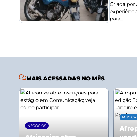
Criada por
experiência
para...
MAIS ACESSADAS NO MÊS
MÚSICA
NEGÓCIOS
Afrop
Africanize abre
vend