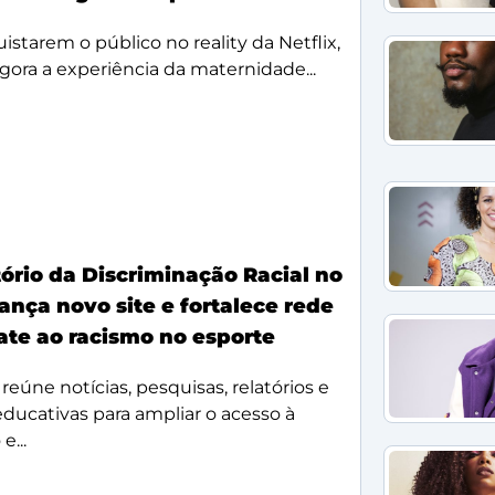
starem o público no reality da Netflix,
agora a experiência da maternidade...
ório da Discriminação Racial no
ança novo site e fortalece rede
te ao racismo no esporte
reúne notícias, pesquisas, relatórios e
 educativas para ampliar o acesso à
e...