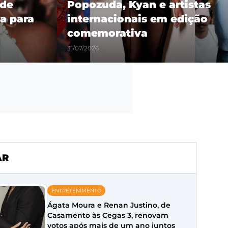
 de
Popozuda, Kyan e artistas
a para
internacionais em edição
comemorativa
31/07/2026
AR
ENTRETENIMENTO
Ágata Moura e Renan Justino, de
Casamento às Cegas 3, renovam
votos após mais de um ano juntos