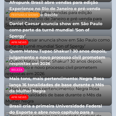
Afropunk Brasil abre vendas para edição
Experience no Rio de Janeiro e pré-venda
para Salvador e Recife
FESTIVAIS E SHOWS
03/08/2026
Daniel Caesar anuncia show em São Paulo
como parte da turnê mundial ‘Son of
Spergy’
AFRI NEWS
05/08/2026
Quem Matou Tupac Shakur? 30 anos depois,
julgamento e novo processo civil prometem
respostas em 2026
BELEZA
05/08/2026
Mais tons, mais pertencimento: Negra Rosa
lança 16 tonalidades de base durante o Mês
da Mulher Negra
AFRI NEWS
28/07/2026
Brasil cria a primeira Universidade Federal
do Esporte e abre novo capítulo para a