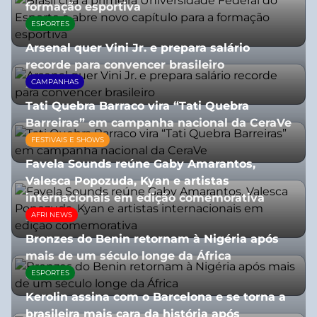
formação esportiva
ESPORTES
08/07/2026
Arsenal quer Vini Jr. e prepara salário
recorde para convencer brasileiro
CAMPANHAS
27/07/2026
Tati Quebra Barraco vira “Tati Quebra
Barreiras” em campanha nacional da CeraVe
FESTIVAIS E SHOWS
08/07/2026
Favela Sounds reúne Gaby Amarantos,
Valesca Popozuda, Kyan e artistas
internacionais em edição comemorativa
AFRI NEWS
31/07/2026
Bronzes do Benin retornam à Nigéria após
mais de um século longe da África
ESPORTES
08/07/2026
Kerolin assina com o Barcelona e se torna a
brasileira mais cara da história após