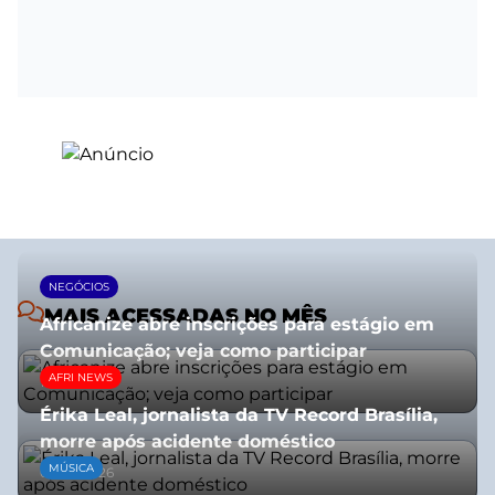
NEGÓCIOS
MAIS ACESSADAS NO MÊS
Africanize abre inscrições para estágio em
Comunicação; veja como participar
AFRI NEWS
13/01/2026
Érika Leal, jornalista da TV Record Brasília,
morre após acidente doméstico
MÚSICA
08/07/2026