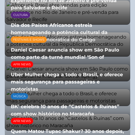
Experience no Rio de Janeiro e pré-venda
para Salvador e Recife
CULTURA
03/08/2026
Dia dos Países Africanos estreia
homenageando a potência cultural da
República Democrática do Congo
FESTIVAIS E SHOWS
10/07/2026
Daniel Caesar anuncia show em São Paulo
como parte da turnê mundial ‘Son of
Spergy’
AFRI NEWS
05/08/2026
Uber Mulher chega a todo o Brasil, e oferece
mais segurança para passageiras e
motoristas
MÚSICA
10/07/2026
BK’ celebra 10 anos de “Castelos & Ruínas”
com show histórico no Maracaña
AFRI NEWS
06/08/2026
Quem Matou Tupac Shakur? 30 anos depois,