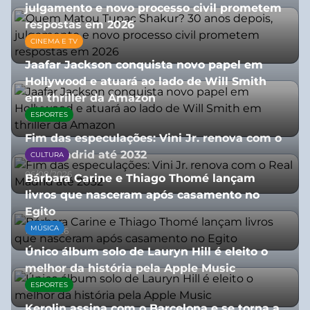
julgamento e novo processo civil prometem
respostas em 2026
CINEMA E TV
05/08/2026
Jaafar Jackson conquista novo papel em
Hollywood e atuará ao lado de Will Smith
em thriller da Amazon
ESPORTES
06/08/2026
Fim das especulações: Vini Jr. renova com o
Real Madrid até 2032
CULTURA
06/08/2026
Bárbara Carine e Thiago Thomé lançam
livros que nasceram após casamento no
Egito
MÚSICA
10/07/2026
Único álbum solo de Lauryn Hill é eleito o
melhor da história pela Apple Music
ESPORTES
06/08/2026
Kerolin assina com o Barcelona e se torna a