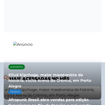
ESPORTES
Eliud Kipchoge, maior maratonista da
MAIS ACESSADAS NO MÊS
história, visita Arena do Grêmio, em Porto
Alegre
MÚSICA
10/07/2026
Afropunk Brasil abre vendas para edição