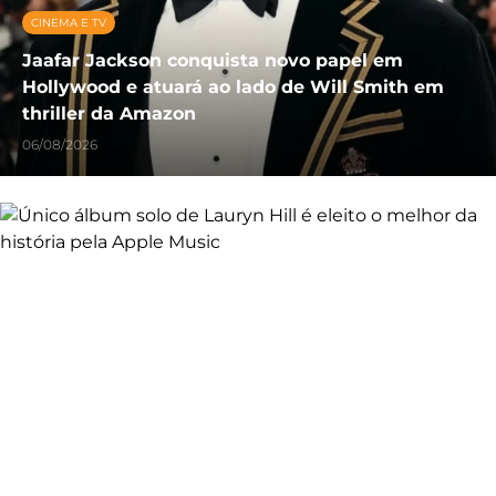
CINEMA E TV
Jaafar Jackson conquista novo papel em
Hollywood e atuará ao lado de Will Smith em
thriller da Amazon
06/08/2026