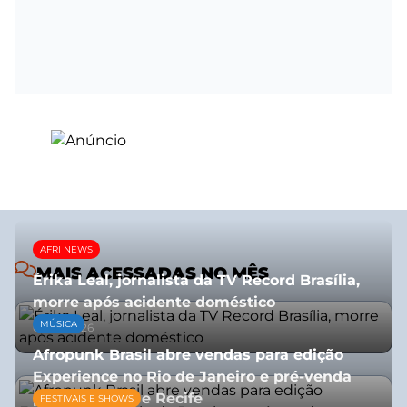
AFRI NEWS
MAIS ACESSADAS NO MÊS
Érika Leal, jornalista da TV Record Brasília,
morre após acidente doméstico
MÚSICA
08/07/2026
Afropunk Brasil abre vendas para edição
Experience no Rio de Janeiro e pré-venda
para Salvador e Recife
FESTIVAIS E SHOWS