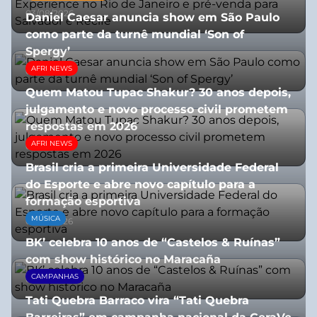
03/08/2026
Daniel Caesar anuncia show em São Paulo
como parte da turnê mundial ‘Son of
Spergy’
AFRI NEWS
05/08/2026
Quem Matou Tupac Shakur? 30 anos depois,
julgamento e novo processo civil prometem
respostas em 2026
AFRI NEWS
05/08/2026
Brasil cria a primeira Universidade Federal
do Esporte e abre novo capítulo para a
formação esportiva
MÚSICA
08/07/2026
BK’ celebra 10 anos de “Castelos & Ruínas”
com show histórico no Maracaña
CAMPANHAS
06/08/2026
Tati Quebra Barraco vira “Tati Quebra