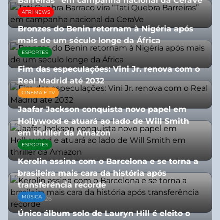
Barreiras” em campanha nacional da CeraVe
AFRI NEWS
08/07/2026
Bronzes do Benin retornam à Nigéria após
mais de um século longe da África
ESPORTES
08/07/2026
Fim das especulações: Vini Jr. renova com o
Real Madrid até 2032
CINEMA E TV
06/08/2026
Jaafar Jackson conquista novo papel em
Hollywood e atuará ao lado de Will Smith
em thriller da Amazon
ESPORTES
06/08/2026
Kerolin assina com o Barcelona e se torna a
brasileira mais cara da história após
transferência recorde
MÚSICA
04/08/2026
Único álbum solo de Lauryn Hill é eleito o