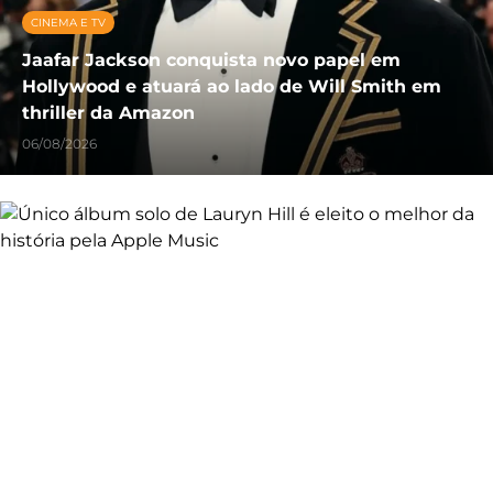
CINEMA E TV
Jaafar Jackson conquista novo papel em
Hollywood e atuará ao lado de Will Smith em
thriller da Amazon
06/08/2026