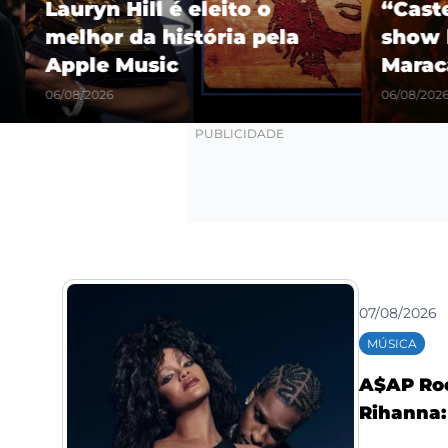
Lauryn Hill é eleito o
“Castel
melhor da história pela
show hi
Apple Music
Maracañ
06/08/2026
06/08/2026
07/08/2026
MÚSICA
A$AP Roc
Rihanna: