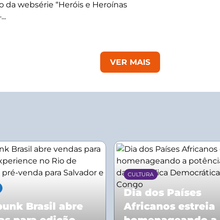
 da websérie “Heróis e Heroínas
..
VER MAIS
CULTURA
Dia dos Países
unk Brasil abre
Africanos estreia
as para edição
homenageando a