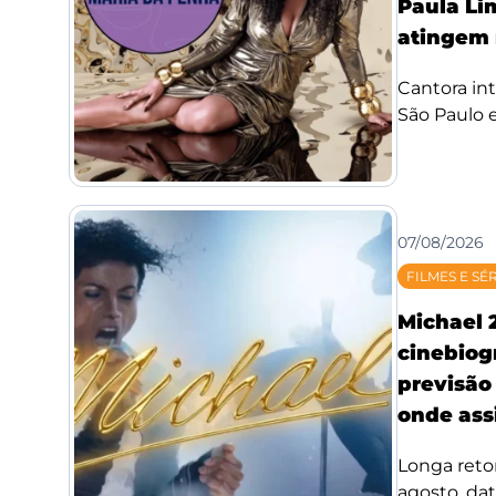
Paula Li
atingem 
Cantora int
São Paulo e
07/08/2026
FILMES E SÉ
Michael 
cinebiog
previsão 
onde assi
Longa reto
agosto, da