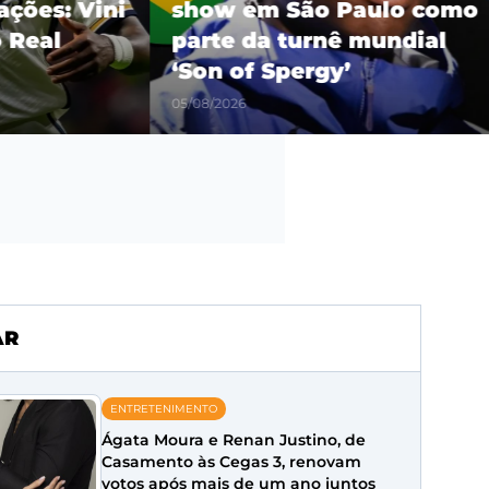
es: Vini
show em São Paulo como
eal
parte da turnê mundial
‘Son of Spergy’
05/08/2026
AR
ENTRETENIMENTO
Ágata Moura e Renan Justino, de
Casamento às Cegas 3, renovam
votos após mais de um ano juntos