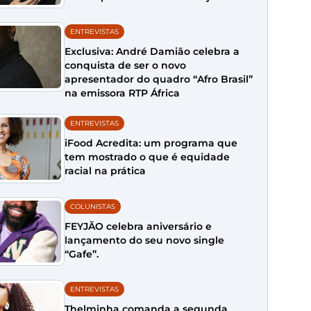
ENTREVISTAS
Exclusiva: André Damião celebra a
conquista de ser o novo
apresentador do quadro “Afro Brasil”
na emissora RTP África
ENTREVISTAS
iFood Acredita: um programa que
tem mostrado o que é equidade
racial na prática
COLUNISTAS
FEYJÃO celebra aniversário e
lançamento do seu novo single
“Gafe”.
ENTREVISTAS
Thelminha comanda a segunda