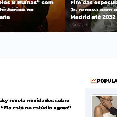
os & Ruínas” com
Fim das especulaçõ
stórico no
Jr. renova com o R
a
Madrid até 2032
06/08/2026
POPUL
ky revela novidades sobre
 “Ela está no estúdio agora”