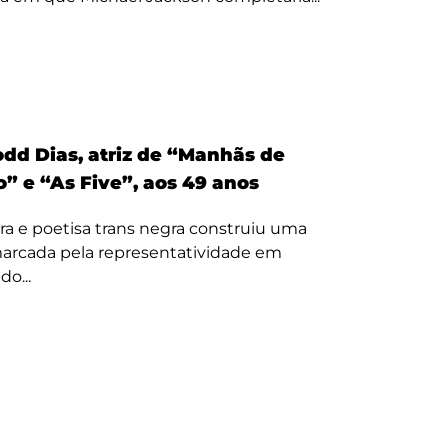
odd Dias, atriz de “Manhãs de
” e “As Five”, aos 49 anos
ora e poetisa trans negra construiu uma
 marcada pela representatividade em
o...