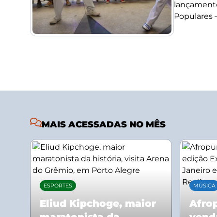
lançamento
Populares –.
MAIS ACESSADAS NO MÊS
ESPORTES
MÚSICA
Eliud Kipchoge, maior
Afrop
maratonista da
vend