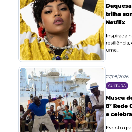
Duquesa l
trilha so
Netflix
Inspirada n
resiliência
uma...
07/08/2026
CULTURA
Museu de
8º Rede 
e celebr
Evento grat