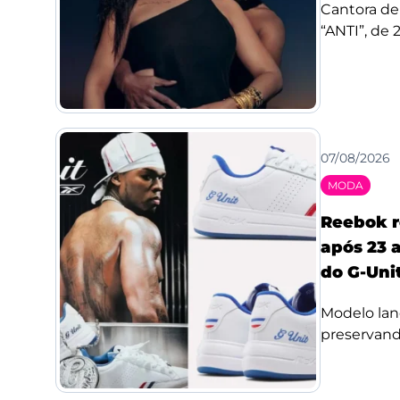
Cantora de
“ANTI”, de 
07/08/2026
MODA
Reebok r
após 23 a
do G-Uni
Modelo lan
preservando