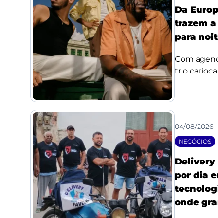
Da Europ
trazem a
para noi
Com agenda
trio carioc
04/08/2026
NEGÓCIOS
Delivery
por dia 
tecnologi
onde gra