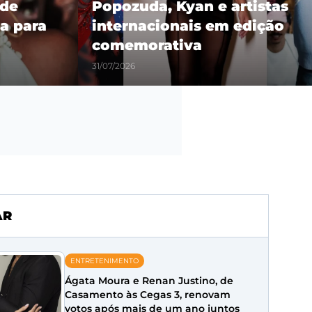
 de
Popozuda, Kyan e artistas
a para
internacionais em edição
comemorativa
31/07/2026
AR
ENTRETENIMENTO
Ágata Moura e Renan Justino, de
Casamento às Cegas 3, renovam
votos após mais de um ano juntos