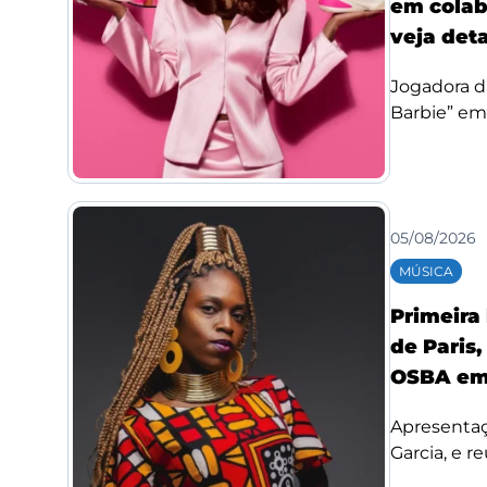
em colab
veja det
Jogadora d
Barbie” em
05/08/2026
MÚSICA
Primeira
de Paris,
OSBA em
Apresentaç
Garcia, e re