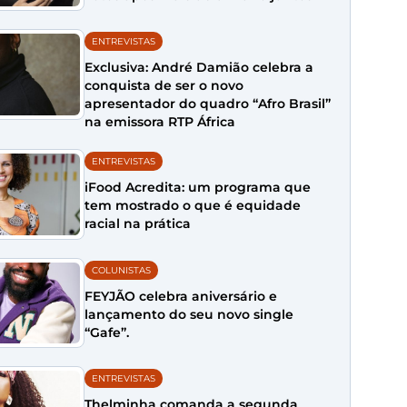
ENTREVISTAS
Exclusiva: André Damião celebra a
conquista de ser o novo
apresentador do quadro “Afro Brasil”
na emissora RTP África
ENTREVISTAS
iFood Acredita: um programa que
tem mostrado o que é equidade
racial na prática
COLUNISTAS
FEYJÃO celebra aniversário e
lançamento do seu novo single
“Gafe”.
ENTREVISTAS
Thelminha comanda a segunda