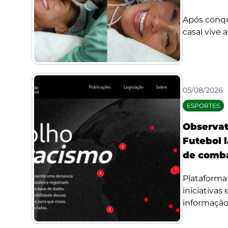
Após conqui
casal vive 
05/08/2026
ESPORTES
Observat
Futebol l
de comba
Plataforma 
iniciativas
informação 