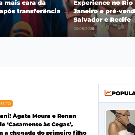
ra mais cara da
Experience no Rio
 após transferência
Janeiro e pré-vend
Salvador e Recife
03/08/2026
POPUL
MENTO
ani! Ágata Moura e Renan
 de ‘Casamento às Cegas’,
 a chegada do primeiro filho