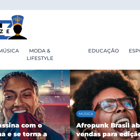
MÚSICA
MODA &
EDUCAÇÃO
ESP
LIFESTYLE
MÚSICA
assina com o
Afropunk Brasil ab
a e se torna a
vendas para ediçã