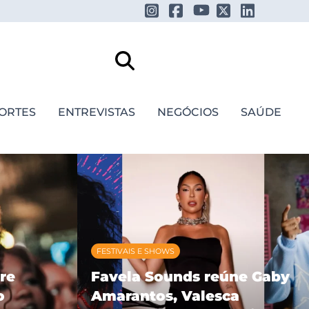
ORTES
ENTREVISTAS
NEGÓCIOS
SAÚDE
FESTIVAIS E SHOWS
re
Favela Sounds reúne Gaby
o
Amarantos, Valesca