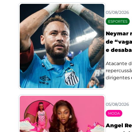
05/08/2026
ESPORTES
Neymar r
de “vaga
e desaba
Atacante d
repercussã
dirigentes 
05/08/2026
MODA
Angel Re