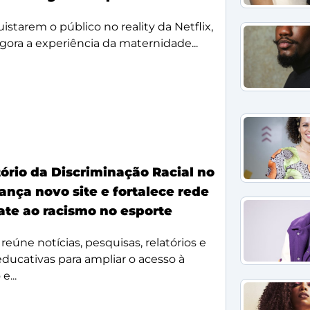
starem o público no reality da Netflix,
agora a experiência da maternidade...
ório da Discriminação Racial no
ança novo site e fortalece rede
te ao racismo no esporte
reúne notícias, pesquisas, relatórios e
 educativas para ampliar o acesso à
e...