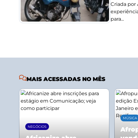
Criada por
experiência
para...
MAIS ACESSADAS NO MÊS
MÚSICA
NEGÓCIOS
Afrop
Africanize abre
vend