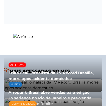
AFRI NEWS
MAIS ACESSADAS NO MÊS
Érika Leal, jornalista da TV Record Brasília,
morre após acidente doméstico
MÚSICA
08/07/2026
Afropunk Brasil abre vendas para edição
Experience no Rio de Janeiro e pré-venda
para Salvador e Recife
FESTIVAIS E SHOWS