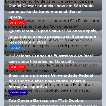
03/08/2026
Daniel Caesar anuncia show em São Paulo
como parte da turnê mundial ‘Son of
Spergy’
AFRI NEWS
05/08/2026
Quem Matou Tupac Shakur? 30 anos depois,
julgamento e novo processo civil prometem
respostas em 2026
MÚSICA
05/08/2026
BK’ celebra 10 anos de “Castelos & Ruínas”
com show histórico no Maracaña
AFRI NEWS
06/08/2026
Brasil cria a primeira Universidade Federal
do Esporte e abre novo capítulo para a
formação esportiva
CAMPANHAS
08/07/2026
Tati Quebra Barraco vira “Tati Quebra