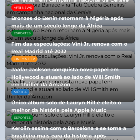
Barreiras” em campanha nacional da CeraVe
AFRI NEWS
08/07/2026
Bronzes do Benin retornam à Nigéria após
mais de um século longe da África
ESPORTES
08/07/2026
Fim das especulações: Vini Jr. renova com o
Real Madrid até 2032
CINEMA E TV
06/08/2026
Jaafar Jackson conquista novo papel em
Hollywood e atuará ao lado de Will Smith
em thriller da Amazon
MÚSICA
06/08/2026
Único álbum solo de Lauryn Hill é eleito o
melhor da história pela Apple Music
ESPORTES
06/08/2026
Kerolin assina com o Barcelona e se torna a
brasileira mais cara da história após