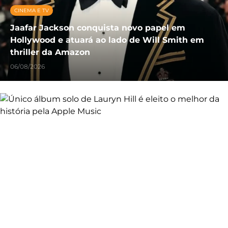
CINEMA E TV
Jaafar Jackson conquista novo papel em
Hollywood e atuará ao lado de Will Smith em
thriller da Amazon
06/08/2026