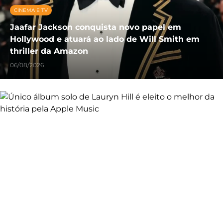
CINEMA E TV
Jaafar Jackson conquista novo papel em
Hollywood e atuará ao lado de Will Smith em
thriller da Amazon
06/08/2026