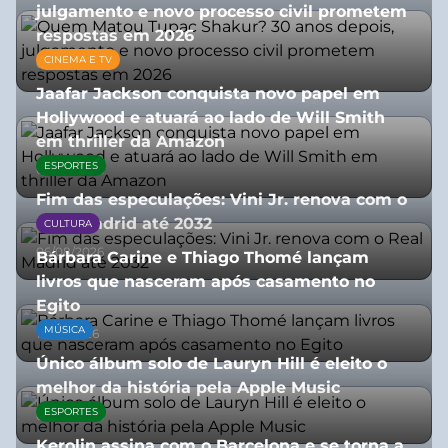
julgamento e novo processo civil prometem
respostas em 2026
CINEMA E TV
05/08/2026
Jaafar Jackson conquista novo papel em
Hollywood e atuará ao lado de Will Smith
em thriller da Amazon
ESPORTES
06/08/2026
Fim das especulações: Vini Jr. renova com o
Real Madrid até 2032
CULTURA
06/08/2026
Bárbara Carine e Thiago Thomé lançam
livros que nasceram após casamento no
Egito
MÚSICA
10/07/2026
Único álbum solo de Lauryn Hill é eleito o
melhor da história pela Apple Music
ESPORTES
06/08/2026
Kerolin assina com o Barcelona e se torna a