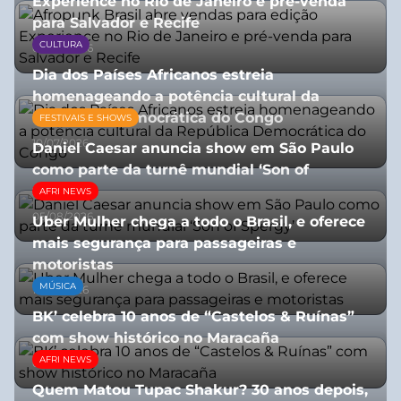
Experience no Rio de Janeiro e pré-venda
para Salvador e Recife
CULTURA
03/08/2026
Dia dos Países Africanos estreia
homenageando a potência cultural da
República Democrática do Congo
FESTIVAIS E SHOWS
10/07/2026
Daniel Caesar anuncia show em São Paulo
como parte da turnê mundial ‘Son of
Spergy’
AFRI NEWS
05/08/2026
Uber Mulher chega a todo o Brasil, e oferece
mais segurança para passageiras e
motoristas
MÚSICA
10/07/2026
BK’ celebra 10 anos de “Castelos & Ruínas”
com show histórico no Maracaña
AFRI NEWS
06/08/2026
Quem Matou Tupac Shakur? 30 anos depois,