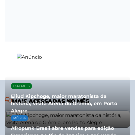
ESPORTES
Eliud Kipchoge, maior maratonista da
MAIS ACESSADAS NO MÊS
história, visita Arena do Grêmio, em Porto
Alegre
MÚSICA
10/07/2026
Afropunk Brasil abre vendas para edição