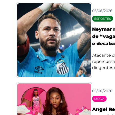
05/08/2026
ESPORTES
Neymar r
de “vaga
e desaba
Atacante d
repercussã
dirigentes 
05/08/2026
MODA
Angel Re