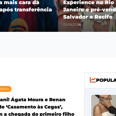
ra mais cara da
Experience no Rio
 após transferência
Janeiro e pré-vend
Salvador e Recife
03/08/2026
POPUL
MENTO
ani! Ágata Moura e Renan
 de ‘Casamento às Cegas’,
 a chegada do primeiro filho