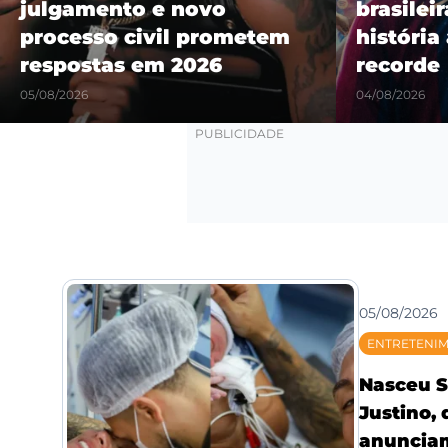
julgamento e novo
brasilei
processo civil prometem
história
respostas em 2026
recorde
05/08/2026
04/08/2026
05/08/2026
ENTRETENI
Nasceu S
Justino,
anunciam