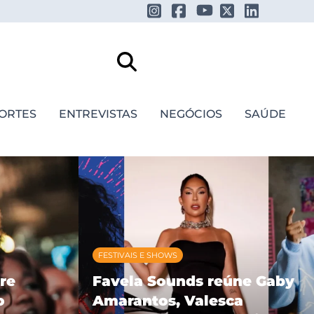
ORTES
ENTREVISTAS
NEGÓCIOS
SAÚDE
FESTIVAIS E SHOWS
re
Favela Sounds reúne Gaby
o
Amarantos, Valesca