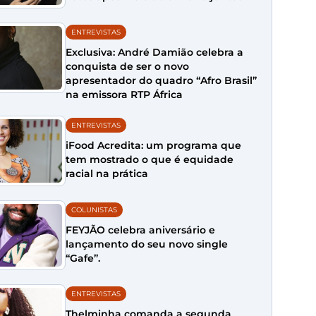
ENTREVISTAS
Exclusiva: André Damião celebra a
conquista de ser o novo
apresentador do quadro “Afro Brasil”
na emissora RTP África
ENTREVISTAS
iFood Acredita: um programa que
tem mostrado o que é equidade
racial na prática
COLUNISTAS
FEYJÃO celebra aniversário e
lançamento do seu novo single
“Gafe”.
ENTREVISTAS
Thelminha comanda a segunda