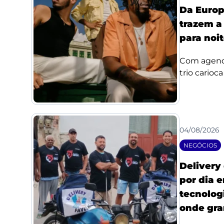
Da Europ
trazem a
para noi
Com agenda
trio carioc
04/08/2026
NEGÓCIOS
Delivery
por dia 
tecnologi
onde gra