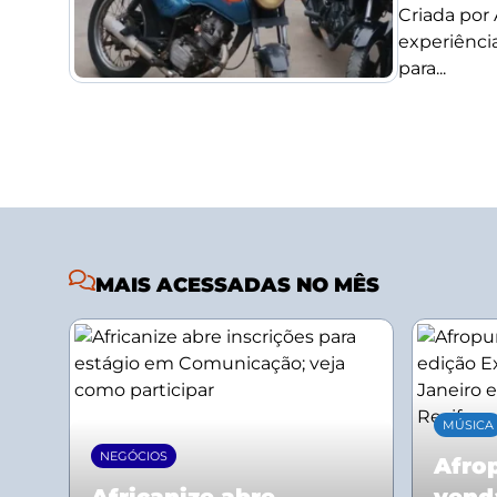
Criada por
experiência
para...
MAIS ACESSADAS NO MÊS
MÚSICA
NEGÓCIOS
Afrop
Africanize abre
vend