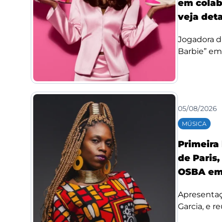
em colab
veja det
Jogadora d
Barbie” em
05/08/2026
MÚSICA
Primeira
de Paris,
OSBA em
Apresentaç
Garcia, e re