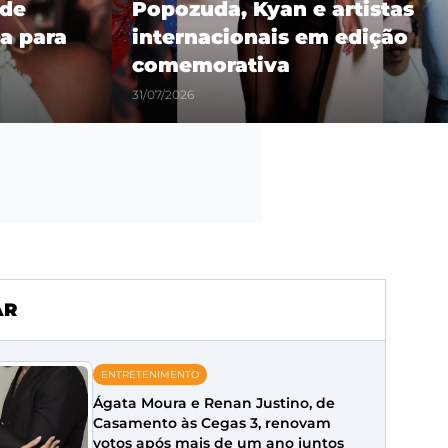
 de
Popozuda, Kyan e artistas
a para
internacionais em edição
comemorativa
31/07/2026
AR
ENTRETENIMENTO
Ágata Moura e Renan Justino, de
Casamento às Cegas 3, renovam
votos após mais de um ano juntos