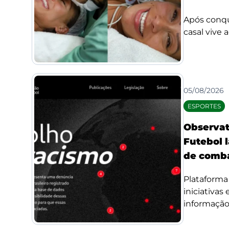
Após conqui
casal vive 
05/08/2026
ESPORTES
Observat
Futebol l
de comba
Plataforma 
iniciativas
informação 