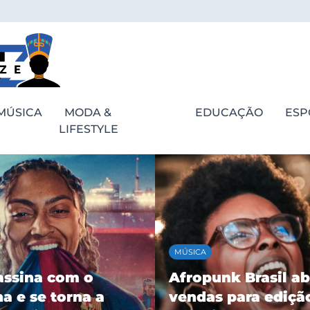
MÚSICA
MODA &
EDUCAÇÃO
ESP
LIFESTYLE
MÚSICA
assina com o
Afropunk Brasil ab
a e se torna a
vendas para ediçã