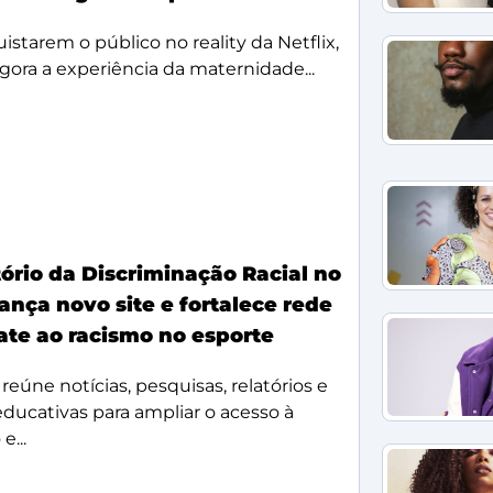
starem o público no reality da Netflix,
agora a experiência da maternidade...
ório da Discriminação Racial no
ança novo site e fortalece rede
te ao racismo no esporte
reúne notícias, pesquisas, relatórios e
 educativas para ampliar o acesso à
e...