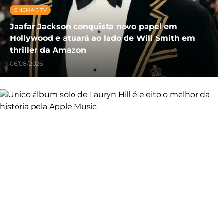
CINEMA E TV
Jaafar Jackson conquista novo papel em
Hollywood e atuará ao lado de Will Smith em
thriller da Amazon
06/08/2026