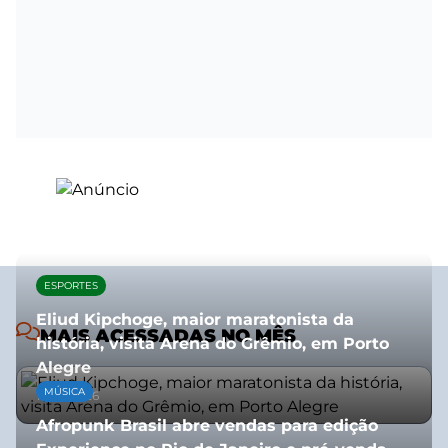
ESPORTES
Eliud Kipchoge, maior maratonista da
MAIS ACESSADAS NO MÊS
história, visita Arena do Grêmio, em Porto
Alegre
MÚSICA
10/07/2026
Afropunk Brasil abre vendas para edição