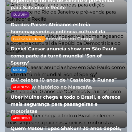
Experience no Rio de Janeiro e pré-venda
para Salvador e Recife
CULTURA
03/08/2026
Dia dos Países Africanos estreia
homenageando a potência cultural da
República Democrática do Congo
FESTIVAIS E SHOWS
10/07/2026
Daniel Caesar anuncia show em São Paulo
como parte da turnê mundial ‘Son of
Spergy’
MÚSICA
05/08/2026
BK’ celebra 10 anos de “Castelos & Ruínas”
com show histórico no Maracaña
AFRI NEWS
06/08/2026
Uber Mulher chega a todo o Brasil, e oferece
mais segurança para passageiras e
motoristas
AFRI NEWS
10/07/2026
Quem Matou Tupac Shakur? 30 anos depois,