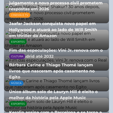
julgamento e novo processo civil prometem
respostas em 2026
CINEMA E TV
05/08/2026
Jaafar Jackson conquista novo papel em
Hollywood e atuará ao lado de Will Smith
em thriller da Amazon
ESPORTES
06/08/2026
Fim das especulações: Vini Jr. renova com o
Real Madrid até 2032
CULTURA
06/08/2026
Bárbara Carine e Thiago Thomé lançam
livros que nasceram após casamento no
Egito
MÚSICA
10/07/2026
Único álbum solo de Lauryn Hill é eleito o
melhor da história pela Apple Music
ESPORTES
06/08/2026
Kerolin assina com o Barcelona e se torna a