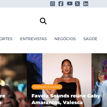
ORTES
ENTREVISTAS
NEGÓCIOS
SAÚDE
FESTIVAIS E SHOWS
re
Favela Sounds reúne Gaby
o
Amarantos, Valesca