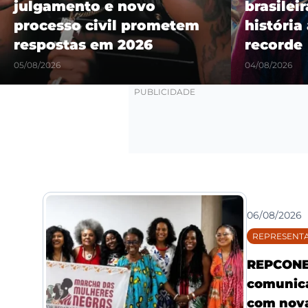
julgamento e novo
brasilei
processo civil prometem
história
respostas em 2026
recorde
05/08/2026
04/08/2026
06/08/2026
REPRESENTA
REPCONE 
comunica
com nova