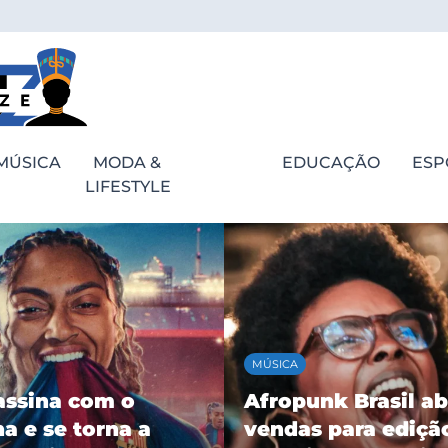
MÚSICA
MODA &
EDUCAÇÃO
ESP
LIFESTYLE
MÚSICA
assina com o
Afropunk Brasil ab
a e se torna a
vendas para ediçã