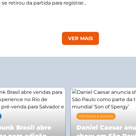
se retirou da partida para registrar...
VER MAIS
FESTIVAIS E SHOWS
unk Brasil abre
Daniel Caesar an
as para edição
show em São Pau