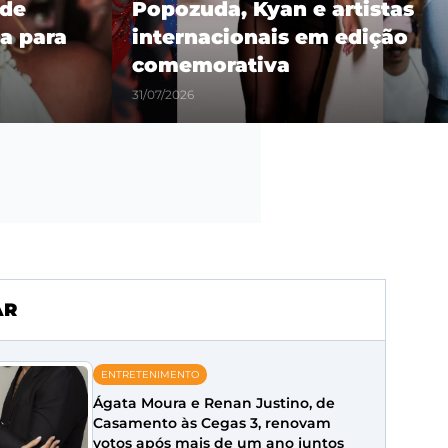
 de
Popozuda, Kyan e artistas
a para
internacionais em edição
comemorativa
31/07/2026
AR
ENTRETENIMENTO
Ágata Moura e Renan Justino, de
Casamento às Cegas 3, renovam
votos após mais de um ano juntos