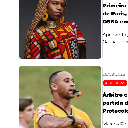
Primeira
de Paris,
OSBA em
Apresentaç
Garcia, e re
05/08/2026
AFRI NEWS
Árbitro 
partida 
Protocolo
Marcos Rob