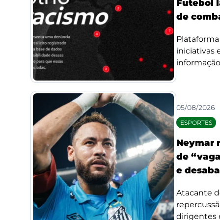
Futebol l
de comba
Plataforma 
iniciativas
informação 
05/08/2026
ESPORTES
Neymar r
de “vaga
e desaba
Atacante d
repercussã
dirigentes 