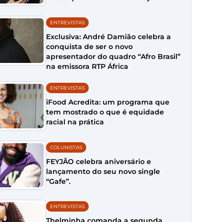
ENTREVISTAS
Exclusiva: André Damião celebra a
conquista de ser o novo
apresentador do quadro “Afro Brasil”
na emissora RTP África
ENTREVISTAS
iFood Acredita: um programa que
tem mostrado o que é equidade
racial na prática
COLUNISTAS
FEYJÃO celebra aniversário e
lançamento do seu novo single
“Gafe”.
ENTREVISTAS
Thelminha comanda a segunda