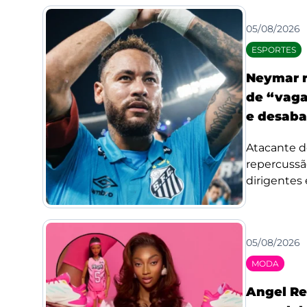
05/08/2026
ESPORTES
Neymar r
de “vaga
e desaba
Atacante d
repercussã
dirigentes 
05/08/2026
MODA
Angel Re