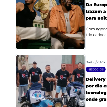
Da Europ
trazem a
para noi
Com agenda
trio carioc
04/08/2026
NEGÓCIOS
Delivery
por dia 
tecnologi
onde gra