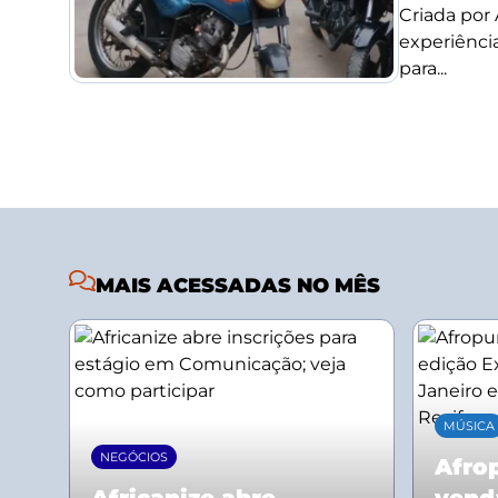
Criada por
experiência
para...
MAIS ACESSADAS NO MÊS
MÚSICA
NEGÓCIOS
Afrop
Africanize abre
vend