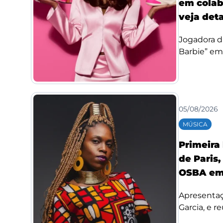
em colab
veja det
Jogadora d
Barbie” em
05/08/2026
MÚSICA
Primeira
de Paris,
OSBA em
Apresentaç
Garcia, e re