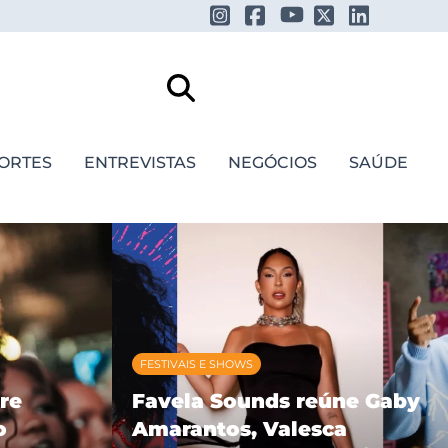
ORTES
ENTREVISTAS
NEGÓCIOS
SAÚDE
FESTIVAIS E SHOWS
re
Favela Sounds reúne Gaby
o
Amarantos, Valesca