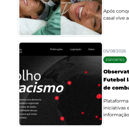
Após conqui
casal vive 
05/08/2026
ESPORTES
Observat
Futebol l
de comba
Plataforma 
iniciativas
informação 