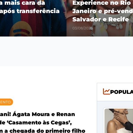
ra mais cara da
Experience no Rio
 após transferência
Janeiro e pré-vend
Salvador e Recife
03/08/2026
POPUL
MENTO
ani! Ágata Moura e Renan
 de ‘Casamento às Cegas’,
 a chegada do primeiro filho