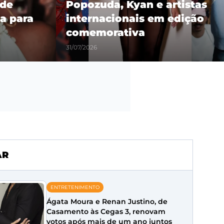
 de
Popozuda, Kyan e artistas
a para
internacionais em edição
comemorativa
31/07/2026
AR
ENTRETENIMENTO
Ágata Moura e Renan Justino, de
Casamento às Cegas 3, renovam
votos após mais de um ano juntos