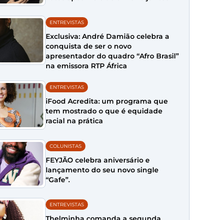
ENTREVISTAS
Exclusiva: André Damião celebra a
conquista de ser o novo
apresentador do quadro “Afro Brasil”
na emissora RTP África
ENTREVISTAS
iFood Acredita: um programa que
tem mostrado o que é equidade
racial na prática
COLUNISTAS
FEYJÃO celebra aniversário e
lançamento do seu novo single
“Gafe”.
ENTREVISTAS
Thelminha comanda a segunda