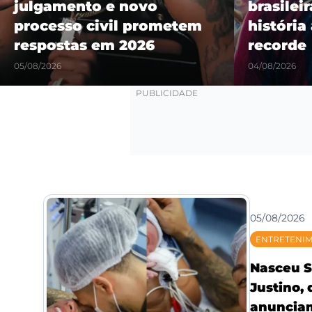
julgamento e novo
brasilei
processo civil prometem
história
respostas em 2026
recorde
05/08/2026
04/08/2026
05/08/2026
ENTRETENI
Nasceu S
Justino,
anunciam