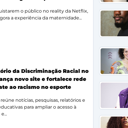
starem o público no reality da Netflix,
agora a experiência da maternidade...
ório da Discriminação Racial no
ança novo site e fortalece rede
te ao racismo no esporte
reúne notícias, pesquisas, relatórios e
 educativas para ampliar o acesso à
e...