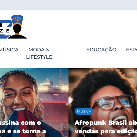
MÚSICA
MODA &
EDUCAÇÃO
ESP
LIFESTYLE
MÚSICA
assina com o
Afropunk Brasil ab
a e se torna a
vendas para ediçã