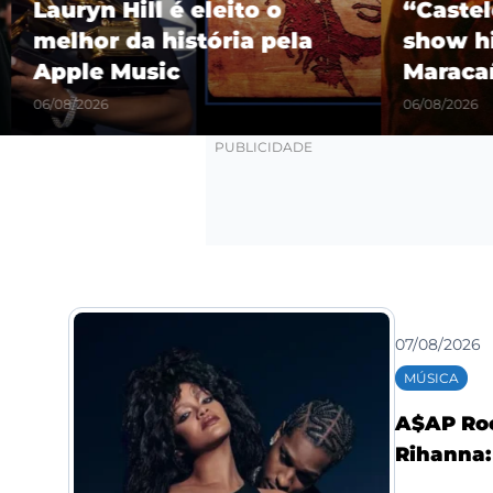
Lauryn Hill é eleito o
“Castel
melhor da história pela
show hi
Apple Music
Maracañ
06/08/2026
06/08/2026
07/08/2026
MÚSICA
A$AP Roc
Rihanna: