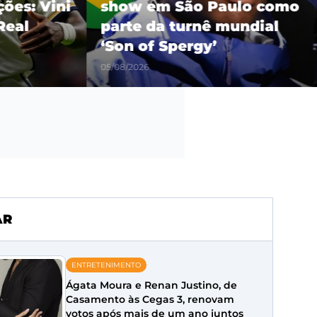
es: Vini
show em São Paulo como
eal
parte da turnê mundial
‘Son of Spergy’
05/08/2026
AR
ENTRETENIMENTO
Ágata Moura e Renan Justino, de
Casamento às Cegas 3, renovam
votos após mais de um ano juntos