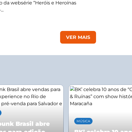
 da websérie “Heróis e Heroínas
..
VER MAIS
MÚSICA
unk Brasil abre
as para edição
BK’ celebra 10 an