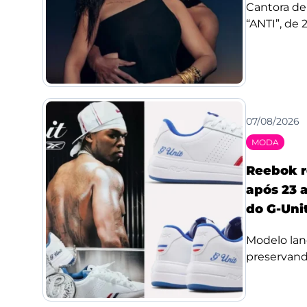
Cantora de
“ANTI”, de 
07/08/2026
MODA
Reebok r
após 23 a
do G-Uni
Modelo lan
preservando