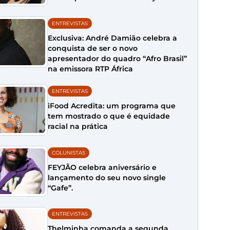
ENTREVISTAS
Exclusiva: André Damião celebra a
conquista de ser o novo
apresentador do quadro “Afro Brasil”
na emissora RTP África
ENTREVISTAS
iFood Acredita: um programa que
tem mostrado o que é equidade
racial na prática
COLUNISTAS
FEYJÃO celebra aniversário e
lançamento do seu novo single
“Gafe”.
ENTREVISTAS
Thelminha comanda a segunda