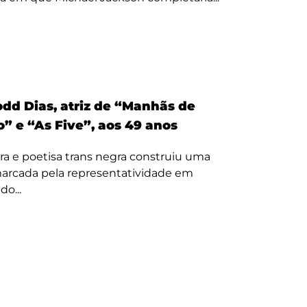
odd Dias, atriz de “Manhãs de
” e “As Five”, aos 49 anos
ora e poetisa trans negra construiu uma
 marcada pela representatividade em
o...