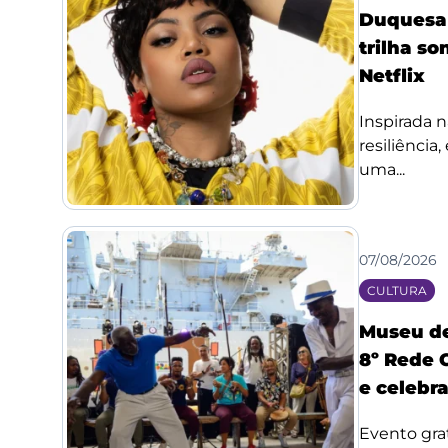
Duquesa l
trilha so
Netflix
Inspirada n
resiliência
uma...
07/08/2026
CULTURA
Museu de
8º Rede 
e celebr
Evento grat