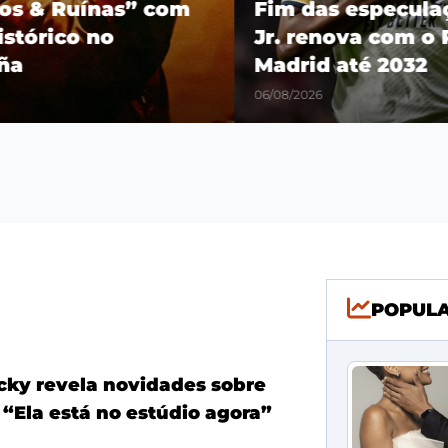
os & Ruínas” com
Fim das especulaçõ
stórico no
Jr. renova com o R
a
Madrid até 2032
06/08/2026
POPUL
ky revela novidades sobre
 “Ela está no estúdio agora”