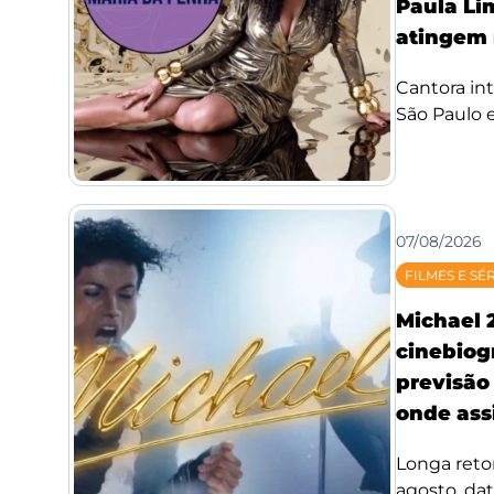
Paula Li
atingem 
Cantora int
São Paulo e
07/08/2026
FILMES E SÉ
Michael 
cinebiog
previsão 
onde assi
Longa reto
agosto, da