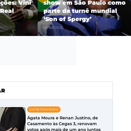
es: Vini
show em São Paulo como
eal
parte da turnê mundial
‘Son of Spergy’
05/08/2026
AR
ENTRETENIMENTO
Ágata Moura e Renan Justino, de
Casamento às Cegas 3, renovam
votos após mais de um ano juntos