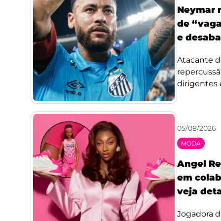
Neymar r
de “vaga
e desaba
Atacante d
repercussã
dirigentes 
05/08/2026
MODA
Angel Re
em colab
veja det
Jogadora d