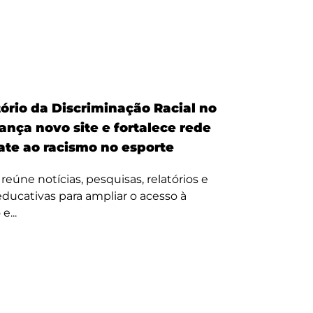
ório da Discriminação Racial no
ança novo site e fortalece rede
te ao racismo no esporte
reúne notícias, pesquisas, relatórios e
 educativas para ampliar o acesso à
e...