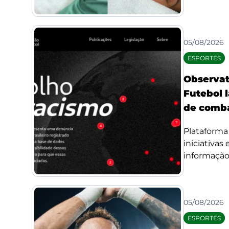
05/08/2026
ESPORTES
Observat
Futebol l
de comba
Plataforma 
iniciativas
informação 
05/08/2026
ESPORTES