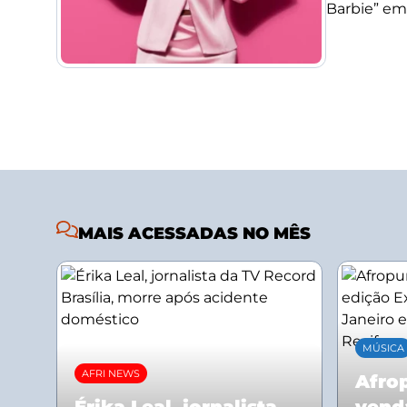
Barbie” em
MAIS ACESSADAS NO MÊS
MÚSICA
AFRI NEWS
Afrop
Érika Leal, jornalista
vend