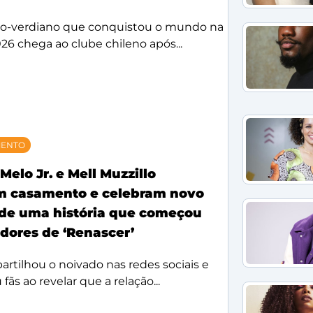
bo-verdiano que conquistou o mundo na
26 chega ao clube chileno após...
MENTO
Melo Jr. e Mell Muzzillo
m casamento e celebram novo
 de uma história que começou
idores de ‘Renascer’
rtilhou o noivado nas redes sociais e
ãs ao revelar que a relação...