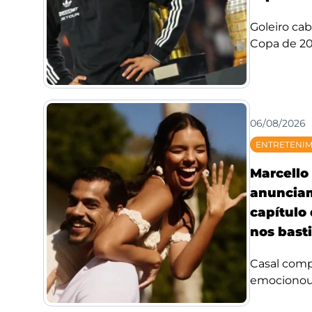
Goleiro ca
Copa de 20
06/08/2026
ENTRETENI
Marcello 
anuncia
capítulo
nos bast
Casal compa
emocionou f