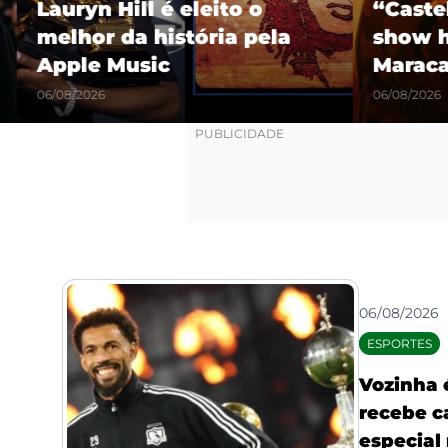
Lauryn Hill é eleito o
“Castel
melhor da história pela
show hi
Apple Music
Maracañ
06/08/2026
06/08/2026
06/08/2026
ESPORTES
Vozinha 
recebe c
especial 