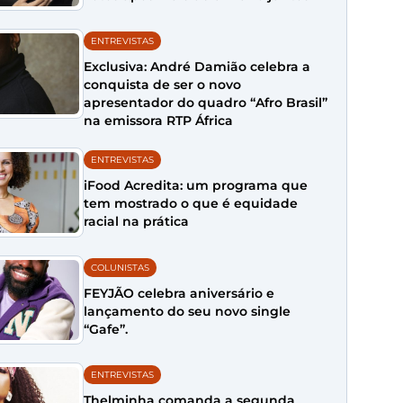
ENTREVISTAS
Exclusiva: André Damião celebra a
conquista de ser o novo
apresentador do quadro “Afro Brasil”
na emissora RTP África
ENTREVISTAS
iFood Acredita: um programa que
tem mostrado o que é equidade
racial na prática
COLUNISTAS
FEYJÃO celebra aniversário e
lançamento do seu novo single
“Gafe”.
ENTREVISTAS
Thelminha comanda a segunda