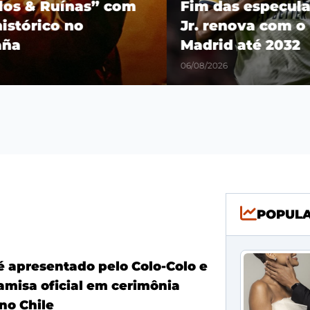
os & Ruínas” com
Fim das especulaçõ
stórico no
Jr. renova com o R
a
Madrid até 2032
06/08/2026
POPUL
é apresentado pelo Colo-Colo e
amisa oficial em cerimônia
no Chile