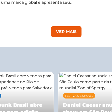
 uma marca global e apresenta seu...
VER MAIS
FESTIVAIS E SHOWS
unk Brasil abre
Daniel Caesar an
as para edição
show em São Pau