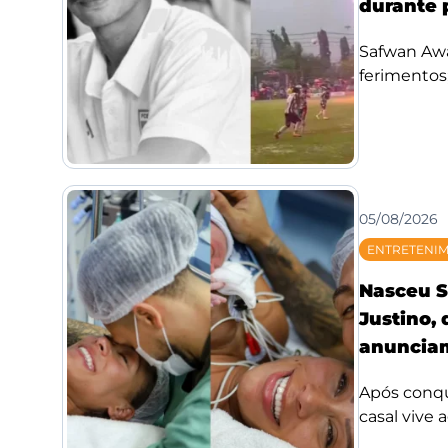
durante 
Safwan Awae
ferimentos;
05/08/2026
ENTRETENI
Nasceu S
Justino,
anunciam
Após conqui
casal vive 