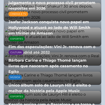
julgamento e novo processo civil prometem
respostas em 2026
CINEMA E TV
05/08/2026
Jaafar Jackson conquista novo papel em
Hollywood e atuará ao lado de Will Smith
em thriller da Amazon
ESPORTES
06/08/2026
Fim das especulações: Vini Jr. renova com o
Real Madrid até 2032
CULTURA
06/08/2026
Bárbara Carine e Thiago Thomé lançam
livros que nasceram após casamento no
Egito
MÚSICA
10/07/2026
Único álbum solo de Lauryn Hill é eleito o
melhor da história pela Apple Music
ESPORTES
06/08/2026
Kerolin assina com o Barcelona e se torna a