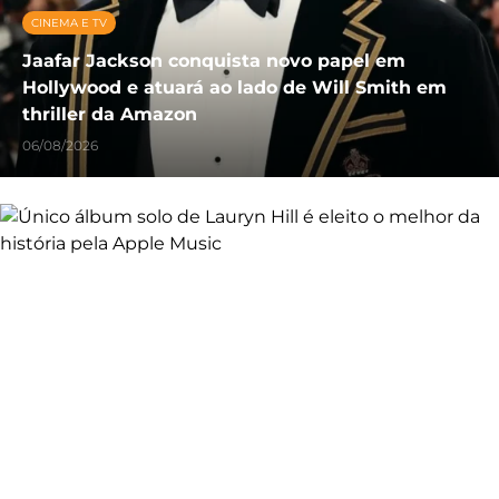
CINEMA E TV
Jaafar Jackson conquista novo papel em
Hollywood e atuará ao lado de Will Smith em
thriller da Amazon
06/08/2026