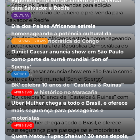
Experience no Rio de Janeiro e pré-venda
para Salvador e Recife
CULTURA
03/08/2026
Dia dos Países Africanos estreia
homenageando a potência cultural da
República Democrática do Congo
FESTIVAIS E SHOWS
10/07/2026
Daniel Caesar anuncia show em São Paulo
como parte da turnê mundial ‘Son of
Spergy’
MÚSICA
05/08/2026
BK’ celebra 10 anos de “Castelos & Ruínas”
com show histórico no Maracaña
AFRI NEWS
06/08/2026
Uber Mulher chega a todo o Brasil, e oferece
mais segurança para passageiras e
motoristas
AFRI NEWS
10/07/2026
Quem Matou Tupac Shakur? 30 anos depois,