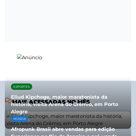
ESPORTES
Eliud Kipchoge, maior maratonista da
MAIS ACESSADAS NO MÊS
história, visita Arena do Grêmio, em Porto
Alegre
MÚSICA
10/07/2026
Afropunk Brasil abre vendas para edição