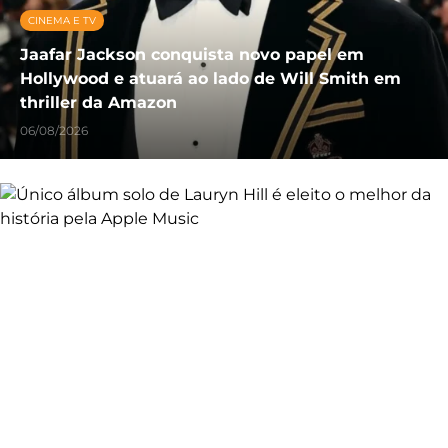
CINEMA E TV
Jaafar Jackson conquista novo papel em
Hollywood e atuará ao lado de Will Smith em
thriller da Amazon
06/08/2026