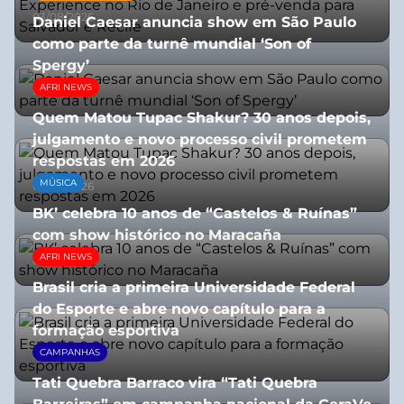
03/08/2026
Daniel Caesar anuncia show em São Paulo
como parte da turnê mundial ‘Son of
Spergy’
AFRI NEWS
05/08/2026
Quem Matou Tupac Shakur? 30 anos depois,
julgamento e novo processo civil prometem
respostas em 2026
MÚSICA
05/08/2026
BK’ celebra 10 anos de “Castelos & Ruínas”
com show histórico no Maracaña
AFRI NEWS
06/08/2026
Brasil cria a primeira Universidade Federal
do Esporte e abre novo capítulo para a
formação esportiva
CAMPANHAS
08/07/2026
Tati Quebra Barraco vira “Tati Quebra