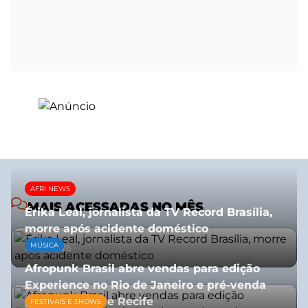
AFRI NEWS
MAIS ACESSADAS NO MÊS
Érika Leal, jornalista da TV Record Brasília,
morre após acidente doméstico
MÚSICA
08/07/2026
Afropunk Brasil abre vendas para edição
Experience no Rio de Janeiro e pré-venda
para Salvador e Recife
FESTIVAIS E SHOWS