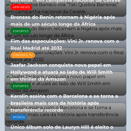
Barreiras” em campanha nacional da CeraVe
AFRI NEWS
08/07/2026
Bronzes do Benin retornam à Nigéria após
mais de um século longe da África
ESPORTES
08/07/2026
Fim das especulações: Vini Jr. renova com o
Real Madrid até 2032
CINEMA E TV
06/08/2026
Jaafar Jackson conquista novo papel em
Hollywood e atuará ao lado de Will Smith
em thriller da Amazon
ESPORTES
06/08/2026
Kerolin assina com o Barcelona e se torna a
brasileira mais cara da história após
transferência recorde
MÚSICA
04/08/2026
Único álbum solo de Lauryn Hill é eleito o