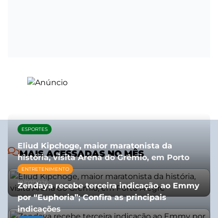
ESPORTES
Eliud Kipchoge, maior maratonista da
MAIS ACESSADAS NO MÊS
história, visita Arena do Grêmio, em Porto
Alegre
ENTRETENIMENTO
10/07/2026
Zendaya recebe terceira indicação ao Emmy
por “Euphoria”; Confira as principais
indicações