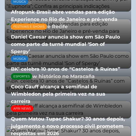
MÚSICA
08/07/2026
Afropunk Brasil abre vendas para edição
Experience no Rio de Janeiro e pré-venda
para Salvador e Recife
FESTIVAIS E SHOWS
03/08/2026
Daniel Caesar anuncia show em São Paulo
como parte da turnê mundial ‘Son of
Spergy’
MÚSICA
05/08/2026
BK’ celebra 10 anos de “Castelos & Ruínas”
com show histórico no Maracaña
ESPORTES
06/08/2026
Coco Gauff alcança a semifinal de
Wimbledon pela primeira vez na sua
carreira
AFRI NEWS
08/07/2026
Quem Matou Tupac Shakur? 30 anos depois,
julgamento e novo processo civil prometem
respostas em 2026