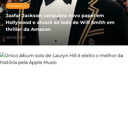
CINEMA E TV
Jaafar Jackson conquista novo papel em
Hollywood e atuará ao lado de Will Smith em
thriller da Amazon
06/08/2026