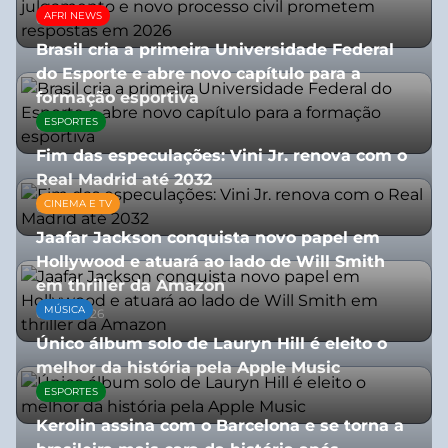
AFRI NEWS
05/08/2026
Brasil cria a primeira Universidade Federal
do Esporte e abre novo capítulo para a
formação esportiva
ESPORTES
08/07/2026
Fim das especulações: Vini Jr. renova com o
Real Madrid até 2032
CINEMA E TV
06/08/2026
Jaafar Jackson conquista novo papel em
Hollywood e atuará ao lado de Will Smith
em thriller da Amazon
MÚSICA
06/08/2026
Único álbum solo de Lauryn Hill é eleito o
melhor da história pela Apple Music
ESPORTES
06/08/2026
Kerolin assina com o Barcelona e se torna a