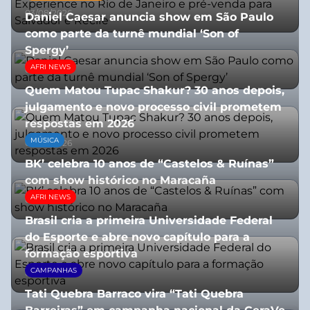
03/08/2026
Daniel Caesar anuncia show em São Paulo
como parte da turnê mundial ‘Son of
Spergy’
AFRI NEWS
05/08/2026
Quem Matou Tupac Shakur? 30 anos depois,
julgamento e novo processo civil prometem
respostas em 2026
MÚSICA
05/08/2026
BK’ celebra 10 anos de “Castelos & Ruínas”
com show histórico no Maracaña
AFRI NEWS
06/08/2026
Brasil cria a primeira Universidade Federal
do Esporte e abre novo capítulo para a
formação esportiva
CAMPANHAS
08/07/2026
Tati Quebra Barraco vira “Tati Quebra