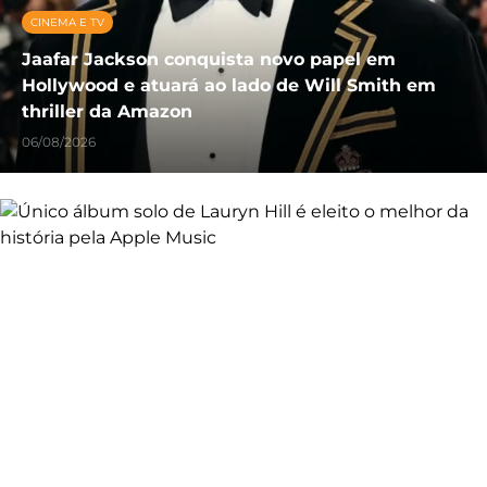
CINEMA E TV
Jaafar Jackson conquista novo papel em
Hollywood e atuará ao lado de Will Smith em
thriller da Amazon
06/08/2026