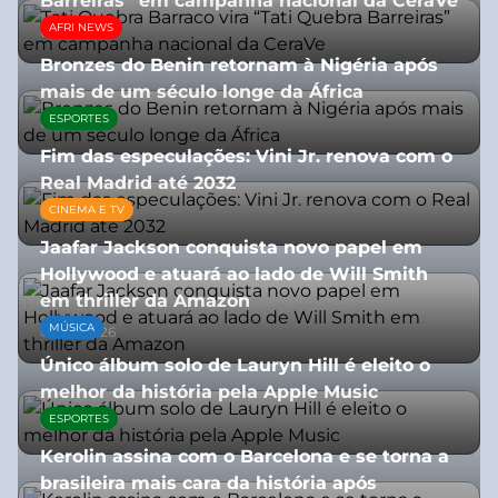
Barreiras” em campanha nacional da CeraVe
AFRI NEWS
08/07/2026
Bronzes do Benin retornam à Nigéria após
mais de um século longe da África
ESPORTES
08/07/2026
Fim das especulações: Vini Jr. renova com o
Real Madrid até 2032
CINEMA E TV
06/08/2026
Jaafar Jackson conquista novo papel em
Hollywood e atuará ao lado de Will Smith
em thriller da Amazon
MÚSICA
06/08/2026
Único álbum solo de Lauryn Hill é eleito o
melhor da história pela Apple Music
ESPORTES
06/08/2026
Kerolin assina com o Barcelona e se torna a
brasileira mais cara da história após