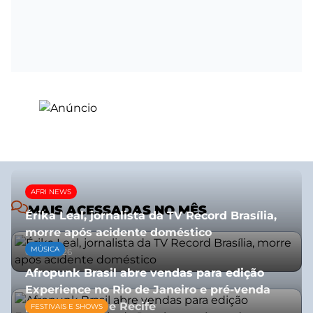
AFRI NEWS
MAIS ACESSADAS NO MÊS
Érika Leal, jornalista da TV Record Brasília,
morre após acidente doméstico
MÚSICA
08/07/2026
Afropunk Brasil abre vendas para edição
Experience no Rio de Janeiro e pré-venda
para Salvador e Recife
FESTIVAIS E SHOWS