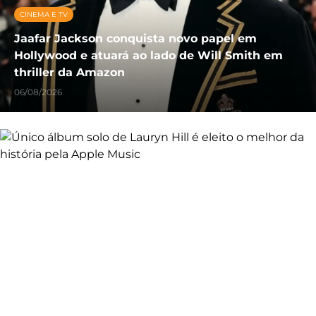
CINEMA E TV
Jaafar Jackson conquista novo papel em
Hollywood e atuará ao lado de Will Smith em
thriller da Amazon
06/08/2026