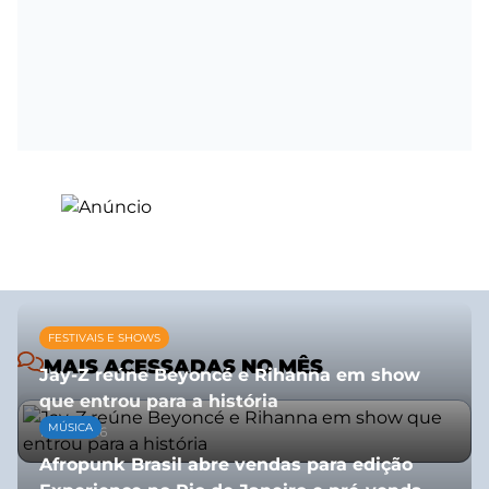
FESTIVAIS E SHOWS
MAIS ACESSADAS NO MÊS
Jay-Z reúne Beyoncé e Rihanna em show
que entrou para a história
MÚSICA
13/07/2026
Afropunk Brasil abre vendas para edição