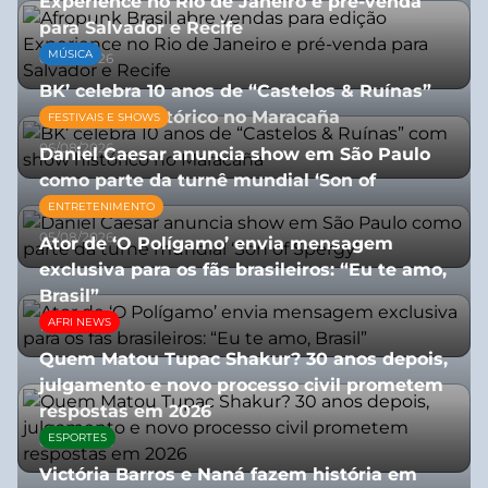
Experience no Rio de Janeiro e pré-venda
para Salvador e Recife
MÚSICA
03/08/2026
BK’ celebra 10 anos de “Castelos & Ruínas”
com show histórico no Maracaña
FESTIVAIS E SHOWS
06/08/2026
Daniel Caesar anuncia show em São Paulo
como parte da turnê mundial ‘Son of
Spergy’
ENTRETENIMENTO
05/08/2026
Ator de ‘O Polígamo’ envia mensagem
exclusiva para os fãs brasileiros: “Eu te amo,
Brasil”
AFRI NEWS
13/07/2026
Quem Matou Tupac Shakur? 30 anos depois,
julgamento e novo processo civil prometem
respostas em 2026
ESPORTES
05/08/2026
Victória Barros e Naná fazem história em