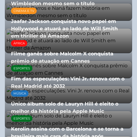
Wimbledon mesmo sem o título
CINEMA E TV
13/07/2026
Jaafar Jackson conquista novo papel em
Hollywood e atuará ao lado de Will Smith
em thriller da Amazon
ÁFRICA
06/08/2026
Filme ganês sobre Malcolm X conquista
prêmio de atuação em Cannes
ESPORTES
13/07/2026
Fim das especulações: Vini Jr. renova com o
Real Madrid até 2032
MÚSICA
06/08/2026
Único álbum solo de Lauryn Hill é eleito o
melhor da história pela Apple Music
ESPORTES
06/08/2026
Kerolin assina com o Barcelona e se torna a
brasileira mais cara da história após