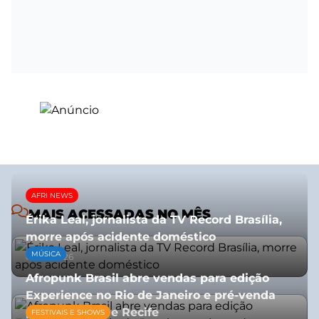
AFRI NEWS
MAIS ACESSADAS NO MÊS
Érika Leal, jornalista da TV Record Brasília,
morre após acidente doméstico
MÚSICA
08/07/2026
Afropunk Brasil abre vendas para edição
Experience no Rio de Janeiro e pré-venda
para Salvador e Recife
FESTIVAIS E SHOWS