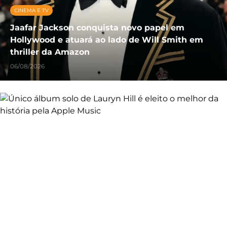
CINEMA E TV
Jaafar Jackson conquista novo papel em
Hollywood e atuará ao lado de Will Smith em
thriller da Amazon
06/08/2026