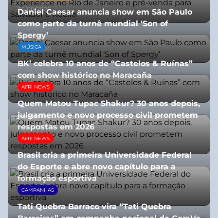
03/08/2026
Daniel Caesar anuncia show em São Paulo
como parte da turnê mundial ‘Son of
Spergy’
MÚSICA
05/08/2026
BK’ celebra 10 anos de “Castelos & Ruínas”
com show histórico no Maracaña
AFRI NEWS
06/08/2026
Quem Matou Tupac Shakur? 30 anos depois,
julgamento e novo processo civil prometem
respostas em 2026
AFRI NEWS
05/08/2026
Brasil cria a primeira Universidade Federal
do Esporte e abre novo capítulo para a
formação esportiva
CAMPANHAS
08/07/2026
Tati Quebra Barraco vira “Tati Quebra