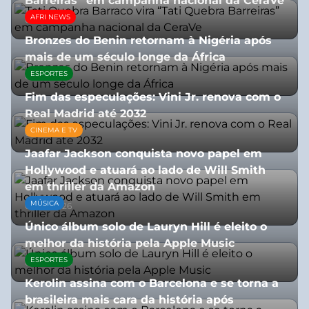
Barreiras” em campanha nacional da CeraVe
AFRI NEWS
08/07/2026
Bronzes do Benin retornam à Nigéria após
mais de um século longe da África
ESPORTES
08/07/2026
Fim das especulações: Vini Jr. renova com o
Real Madrid até 2032
CINEMA E TV
06/08/2026
Jaafar Jackson conquista novo papel em
Hollywood e atuará ao lado de Will Smith
em thriller da Amazon
MÚSICA
06/08/2026
Único álbum solo de Lauryn Hill é eleito o
melhor da história pela Apple Music
ESPORTES
06/08/2026
Kerolin assina com o Barcelona e se torna a
brasileira mais cara da história após