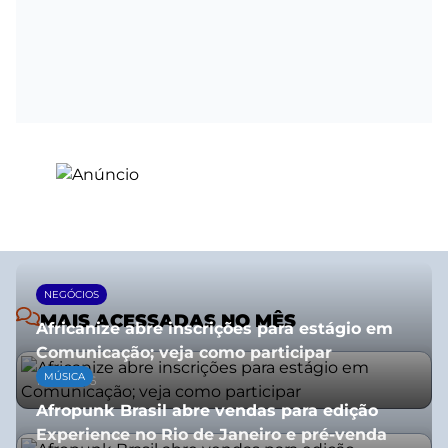
NEGÓCIOS
MAIS ACESSADAS NO MÊS
Africanize abre inscrições para estágio em
Comunicação; veja como participar
MÚSICA
13/01/2026
Afropunk Brasil abre vendas para edição
Experience no Rio de Janeiro e pré-venda