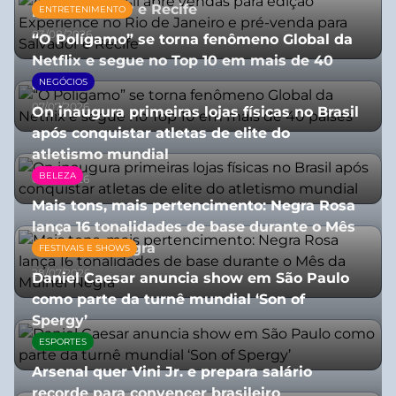
para Salvador e Recife
ENTRETENIMENTO
03/08/2026
“O Polígamo” se torna fenômeno Global da
Netflix e segue no Top 10 em mais de 40
países
NEGÓCIOS
07/07/2026
On inaugura primeiras lojas físicas no Brasil
após conquistar atletas de elite do
atletismo mundial
BELEZA
07/07/2026
Mais tons, mais pertencimento: Negra Rosa
lança 16 tonalidades de base durante o Mês
da Mulher Negra
FESTIVAIS E SHOWS
28/07/2026
Daniel Caesar anuncia show em São Paulo
como parte da turnê mundial ‘Son of
Spergy’
ESPORTES
05/08/2026
Arsenal quer Vini Jr. e prepara salário
recorde para convencer brasileiro