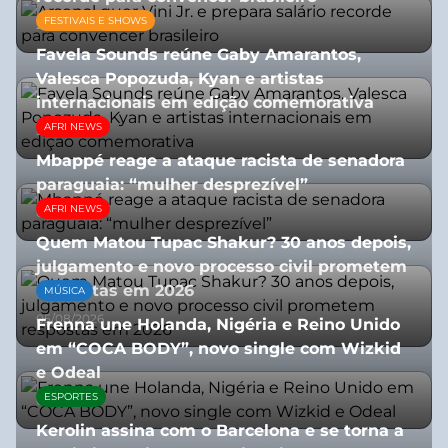
FESTIVAIS E SHOWS
27/07/2026
Favela Sounds reúne Gaby Amarantos,
Valesca Popozuda, Kyan e artistas
internacionais em edição comemorativa
AFRI NEWS
31/07/2026
Mbappé reage a ataque racista de senadora
paraguaia: “mulher desprezível”
AFRI NEWS
07/07/2026
Quem Matou Tupac Shakur? 30 anos depois,
julgamento e novo processo civil prometem
respostas em 2026
MÚSICA
05/08/2026
Frenna une Holanda, Nigéria e Reino Unido
em “COCA BODY”, novo single com Wizkid
e Odeal
ESPORTES
07/07/2026
Kerolin assina com o Barcelona e se torna a