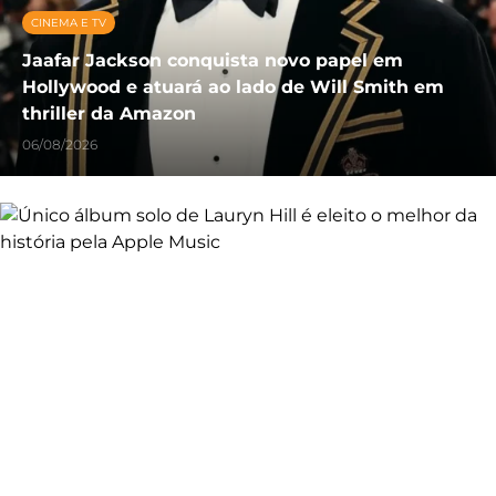
CINEMA E TV
Jaafar Jackson conquista novo papel em
Hollywood e atuará ao lado de Will Smith em
thriller da Amazon
06/08/2026