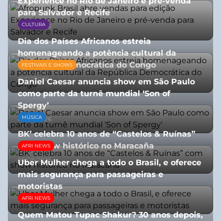
Experience no Rio de Janeiro e pré-venda
para Salvador e Recife
CULTURA
03/08/2026
Dia dos Países Africanos estreia
homenageando a potência cultural da
República Democrática do Congo
FESTIVAIS E SHOWS
10/07/2026
Daniel Caesar anuncia show em São Paulo
como parte da turnê mundial ‘Son of
Spergy’
MÚSICA
05/08/2026
BK’ celebra 10 anos de “Castelos & Ruínas”
com show histórico no Maracaña
AFRI NEWS
06/08/2026
Uber Mulher chega a todo o Brasil, e oferece
mais segurança para passageiras e
motoristas
AFRI NEWS
10/07/2026
Quem Matou Tupac Shakur? 30 anos depois,