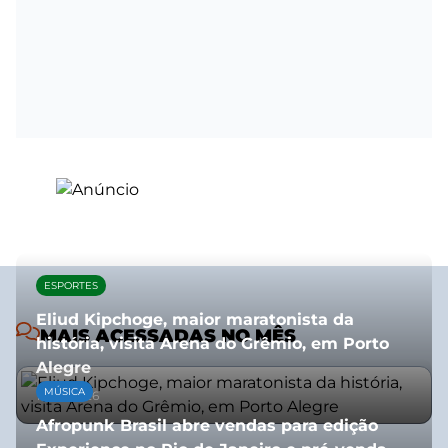
ESPORTES
Eliud Kipchoge, maior maratonista da
MAIS ACESSADAS NO MÊS
história, visita Arena do Grêmio, em Porto
Alegre
MÚSICA
10/07/2026
Afropunk Brasil abre vendas para edição