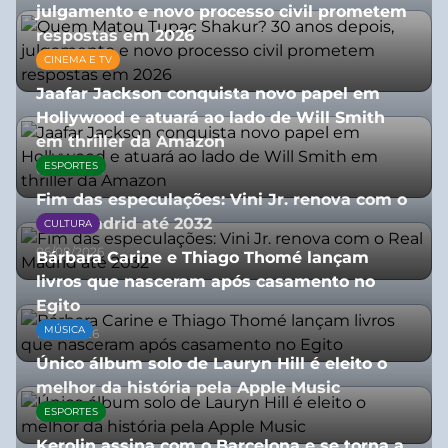
julgamento e novo processo civil prometem
respostas em 2026
CINEMA E TV
05/08/2026
Jaafar Jackson conquista novo papel em
Hollywood e atuará ao lado de Will Smith
em thriller da Amazon
ESPORTES
06/08/2026
Fim das especulações: Vini Jr. renova com o
Real Madrid até 2032
CULTURA
06/08/2026
Bárbara Carine e Thiago Thomé lançam
livros que nasceram após casamento no
Egito
MÚSICA
10/07/2026
Único álbum solo de Lauryn Hill é eleito o
melhor da história pela Apple Music
ESPORTES
06/08/2026
Kerolin assina com o Barcelona e se torna a