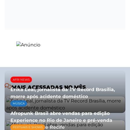
AFRI NEWS
MAIS ACESSADAS NO MÊS
Érika Leal, jornalista da TV Record Brasília,
morre após acidente doméstico
MÚSICA
08/07/2026
Afropunk Brasil abre vendas para edição
Experience no Rio de Janeiro e pré-venda
para Salvador e Recife
FESTIVAIS E SHOWS