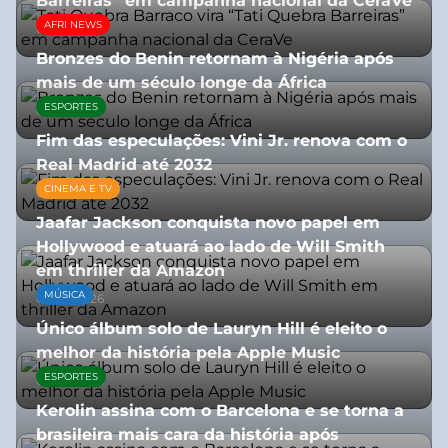
Barreiras” em campanha nacional da CeraVe
AFRI NEWS
08/07/2026
Bronzes do Benin retornam à Nigéria após
mais de um século longe da África
ESPORTES
08/07/2026
Fim das especulações: Vini Jr. renova com o
Real Madrid até 2032
CINEMA E TV
06/08/2026
Jaafar Jackson conquista novo papel em
Hollywood e atuará ao lado de Will Smith
em thriller da Amazon
MÚSICA
06/08/2026
Único álbum solo de Lauryn Hill é eleito o
melhor da história pela Apple Music
ESPORTES
06/08/2026
Kerolin assina com o Barcelona e se torna a
brasileira mais cara da história após