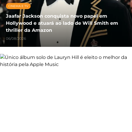
CINEMA E TV
Jaafar Jackson conquista novo papel em
Hollywood e atuará ao lado de Will Smith em
thriller da Amazon
06/08/2026