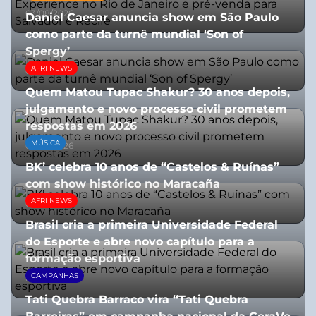
03/08/2026
Daniel Caesar anuncia show em São Paulo
como parte da turnê mundial ‘Son of
Spergy’
AFRI NEWS
05/08/2026
Quem Matou Tupac Shakur? 30 anos depois,
julgamento e novo processo civil prometem
respostas em 2026
MÚSICA
05/08/2026
BK’ celebra 10 anos de “Castelos & Ruínas”
com show histórico no Maracaña
AFRI NEWS
06/08/2026
Brasil cria a primeira Universidade Federal
do Esporte e abre novo capítulo para a
formação esportiva
CAMPANHAS
08/07/2026
Tati Quebra Barraco vira “Tati Quebra