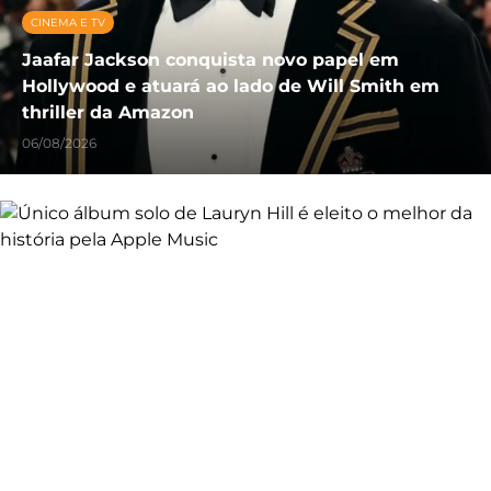
CINEMA E TV
Jaafar Jackson conquista novo papel em
Hollywood e atuará ao lado de Will Smith em
thriller da Amazon
06/08/2026