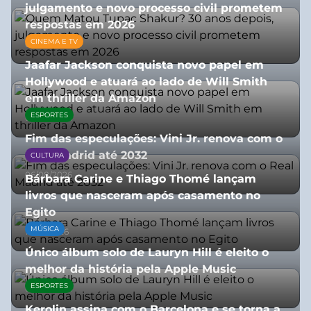
julgamento e novo processo civil prometem
respostas em 2026
CINEMA E TV
05/08/2026
Jaafar Jackson conquista novo papel em
Hollywood e atuará ao lado de Will Smith
em thriller da Amazon
ESPORTES
06/08/2026
Fim das especulações: Vini Jr. renova com o
Real Madrid até 2032
CULTURA
06/08/2026
Bárbara Carine e Thiago Thomé lançam
livros que nasceram após casamento no
Egito
MÚSICA
10/07/2026
Único álbum solo de Lauryn Hill é eleito o
melhor da história pela Apple Music
ESPORTES
06/08/2026
Kerolin assina com o Barcelona e se torna a