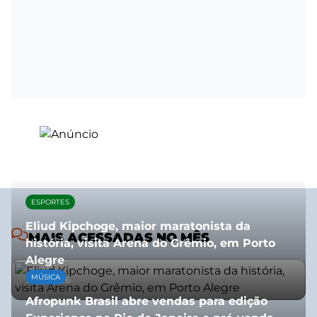
ESPORTES
Eliud Kipchoge, maior maratonista da
MAIS ACESSADAS NO MÊS
história, visita Arena do Grêmio, em Porto
Alegre
MÚSICA
10/07/2026
Afropunk Brasil abre vendas para edição