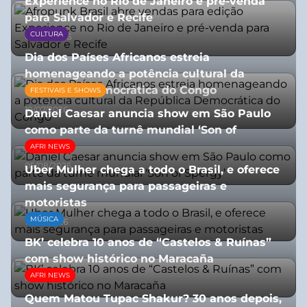
Experience no Rio de Janeiro e pré-venda
para Salvador e Recife
CULTURA
03/08/2026
Dia dos Países Africanos estreia
homenageando a potência cultural da
República Democrática do Congo
FESTIVAIS E SHOWS
10/07/2026
Daniel Caesar anuncia show em São Paulo
como parte da turnê mundial ‘Son of
Spergy’
AFRI NEWS
05/08/2026
Uber Mulher chega a todo o Brasil, e oferece
mais segurança para passageiras e
motoristas
MÚSICA
10/07/2026
BK’ celebra 10 anos de “Castelos & Ruínas”
com show histórico no Maracaña
AFRI NEWS
06/08/2026
Quem Matou Tupac Shakur? 30 anos depois,