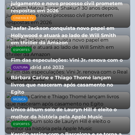
julgamento e novo processo civil prometem
respostas em 2026
CINEMA E TV
05/08/2026
Jaafar Jackson conquista novo papel em
Hollywood e atuará ao lado de Will Smith
em thriller da Amazon
ESPORTES
06/08/2026
Fim das especulações: Vini Jr. renova com o
Real Madrid até 2032
CULTURA
06/08/2026
Bárbara Carine e Thiago Thomé lançam
livros que nasceram após casamento no
Egito
MÚSICA
10/07/2026
Único álbum solo de Lauryn Hill é eleito o
melhor da história pela Apple Music
ESPORTES
06/08/2026
Kerolin assina com o Barcelona e se torna a