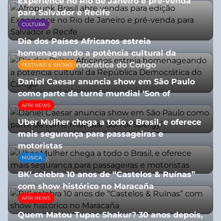
Experience no Rio de Janeiro e pré-venda
para Salvador e Recife
CULTURA
03/08/2026
Dia dos Países Africanos estreia
homenageando a potência cultural da
República Democrática do Congo
FESTIVAIS E SHOWS
10/07/2026
Daniel Caesar anuncia show em São Paulo
como parte da turnê mundial ‘Son of
Spergy’
AFRI NEWS
05/08/2026
Uber Mulher chega a todo o Brasil, e oferece
mais segurança para passageiras e
motoristas
MÚSICA
10/07/2026
BK’ celebra 10 anos de “Castelos & Ruínas”
com show histórico no Maracaña
AFRI NEWS
06/08/2026
Quem Matou Tupac Shakur? 30 anos depois,