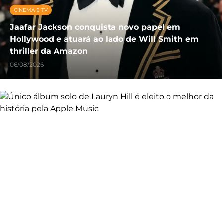
CINEMA E TV
Jaafar Jackson conquista novo papel em
Hollywood e atuará ao lado de Will Smith em
thriller da Amazon
06/08/2026