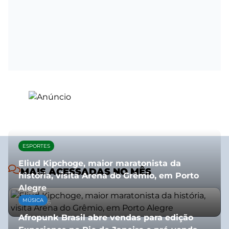
ESPORTES
Eliud Kipchoge, maior maratonista da
MAIS ACESSADAS NO MÊS
história, visita Arena do Grêmio, em Porto
Alegre
MÚSICA
10/07/2026
Afropunk Brasil abre vendas para edição